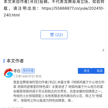
本文来自作者[寻白]投稿，不代表龙腾易海立场，如若转
载，请注明出处：https://55668877.cn/yule/202410-
240.html
赞
(22)
4
本文作者
寻白
签约作者
关注
私信
1
文章
1466
评论
1
粉丝
我是龙腾易海的签约作者[寻白],本篇文章《地锅鸡属于什么地方的
菜 地锅鸡是哪里的特色菜》主要讲述了:地锅鸡属于什么地方的菜
安徽菜地锅鸡源于苏北和皖北的交界处，也是安徽的招牌菜之一。
传统的土灶铁锅搭配上当地黑脚走地鸡擦出的火花，称之为“地锅
鸡”。地锅鸡之所以能成为特色招牌菜，缘...