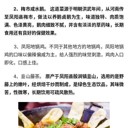
　　2、梅市咸水鹅。
这道菜源于明朝洪武年间，从河南传
至凤阳县梅市，做法以养鹅卤鹅为生，味道独特、肉质饱
满、色泽黄亮，鹅肉细致不腻，并含有淡淡的草药味，长期
食用还有良好的保健效果。
　　3、凤阳地锅鸡。不同于其他地方的地锅鸡，凤阳地锅
鸡的口味以偏辣偏咸为主，给人强烈的味觉刺激，鸡肉入口
即化，口感上佳。
　　4、韭山藤茶。 
原产于凤阳县殷涧镇韭山，选用的是野
藤上的嫩叶，经烘焙干炒而制成，是绿色生态饮品，其味微
苦，性微寒，长期饮用可疏风散热。