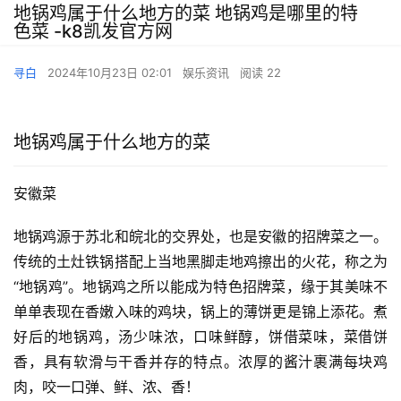
地锅鸡属于什么地方的菜 地锅鸡是哪里的特
色菜 -k8凯发官方网
寻白
2024年10月23日 02:01
娱乐资讯
阅读 22
地锅鸡属于什么地方的菜
安徽菜
地锅鸡源于苏北和皖北的交界处，也是安徽的招牌菜之一。
传统的土灶铁锅搭配上当地黑脚走地鸡擦出的火花，称之为
“地锅鸡”。地锅鸡之所以能成为特色招牌菜，缘于其美味不
单单表现在香嫩入味的鸡块，锅上的薄饼更是锦上添花。煮
好后的地锅鸡，汤少味浓，口味鲜醇，饼借菜味，菜借饼
香，具有软滑与干香并存的特点。浓厚的酱汁裹满每块鸡
肉，咬一口弹、鲜、浓、香！