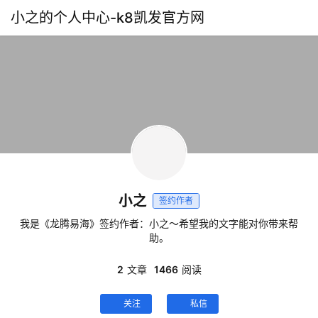
小之的个人中心-k8凯发官方网
小之
签约作者
我是《龙腾易海》签约作者：小之～希望我的文字能对你带来帮
助。
2
文章
1466
阅读
关注
私信