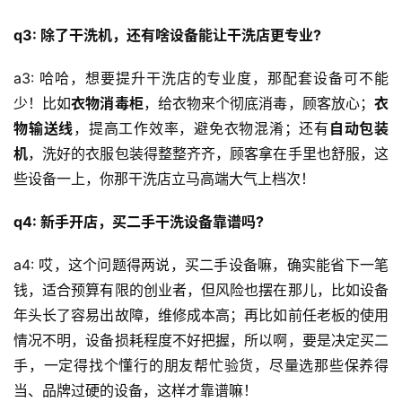
q3: 除了干洗机，还有啥设备能让干洗店更专业?
a3: 哈哈，想要提升干洗店的专业度，那配套设备可不能
少！比如
衣物消毒柜
，给衣物来个彻底消毒，顾客放心；
衣
物输送线
，提高工作效率，避免衣物混淆；还有
自动包装
机
，洗好的衣服包装得整整齐齐，顾客拿在手里也舒服，这
些设备一上，你那干洗店立马高端大气上档次！
q4: 新手开店，买二手干洗设备靠谱吗?
a4: 哎，这个问题得两说，买二手设备嘛，确实能省下一笔
钱，适合预算有限的创业者，但风险也摆在那儿，比如设备
年头长了容易出故障，维修成本高；再比如前任老板的使用
情况不明，设备损耗程度不好把握，所以啊，要是决定买二
手，一定得找个懂行的朋友帮忙验货，尽量选那些保养得
当、品牌过硬的设备，这样才靠谱嘛！