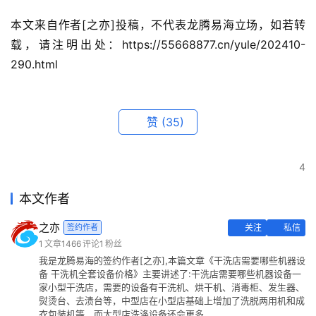
本文来自作者[之亦]投稿，不代表龙腾易海立场，如若转
载，请注明出处：https://55668877.cn/yule/202410-
290.html
赞
(35)
4
本文作者
之亦
签约作者
关注
私信
1
文章
1466
评论
1
粉丝
我是龙腾易海的签约作者[之亦],本篇文章《干洗店需要哪些机器设
备 干洗机全套设备价格》主要讲述了:干洗店需要哪些机器设备一
家小型干洗店，需要的设备有干洗机、烘干机、消毒柜、发生器、
熨烫台、去渍台等，中型店在小型店基础上增加了洗脱两用机和成
衣包装机等，而大型店洗涤设备还会更多...