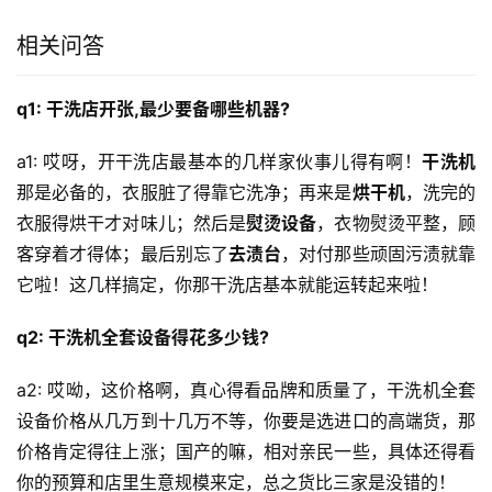
相关问答
q1: 干洗店开张,最少要备哪些机器?
a1: 哎呀，开干洗店最基本的几样家伙事儿得有啊！
干洗机
那是必备的，衣服脏了得靠它洗净；再来是
烘干机
，洗完的
衣服得烘干才对味儿；然后是
熨烫设备
，衣物熨烫平整，顾
客穿着才得体；最后别忘了
去渍台
，对付那些顽固污渍就靠
它啦！这几样搞定，你那干洗店基本就能运转起来啦！
q2: 干洗机全套设备得花多少钱?
a2: 哎呦，这价格啊，真心得看品牌和质量了，干洗机全套
设备价格从几万到十几万不等，你要是选进口的高端货，那
价格肯定得往上涨；国产的嘛，相对亲民一些，具体还得看
你的预算和店里生意规模来定，总之货比三家是没错的！