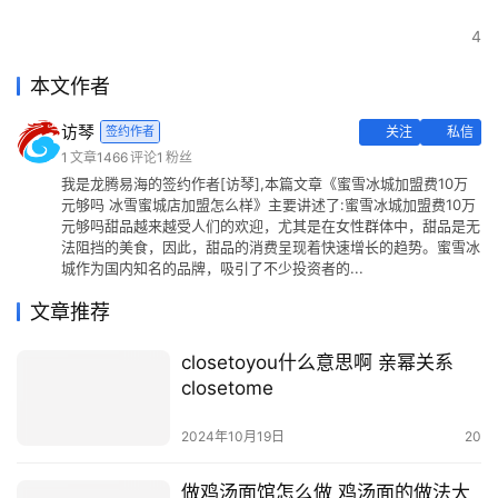
4
本文作者
访琴
签约作者
关注
私信
1
文章
1466
评论
1
粉丝
我是龙腾易海的签约作者[访琴],本篇文章《蜜雪冰城加盟费10万
元够吗 冰雪蜜城店加盟怎么样》主要讲述了:蜜雪冰城加盟费10万
元够吗甜品越来越受人们的欢迎，尤其是在女性群体中，甜品是无
法阻挡的美食，因此，甜品的消费呈现着快速增长的趋势。蜜雪冰
城作为国内知名的品牌，吸引了不少投资者的...
文章推荐
closetoyou什么意思啊 亲幂关系
closetome
2024年10月19日
20
做鸡汤面馆怎么做 鸡汤面的做法大