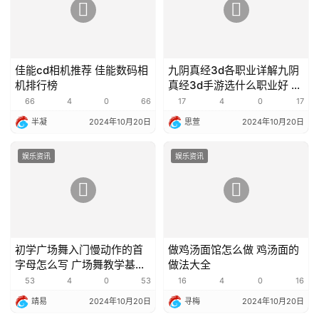
佳能cd相机推荐 佳能数码相
九阴真经3d各职业详解九阴
机排行榜
真经3d手游选什么职业好 九
阴真经峨眉怎么玩
66
4
0
66
17
4
0
17
半凝
2024年10月20日
思萱
2024年10月20日
娱乐资讯
娱乐资讯
初学广场舞入门慢动作的首
做鸡汤面馆怎么做 鸡汤面的
字母怎么写 广场舞教学基本
做法大全
动作
53
4
0
53
16
4
0
16
靖易
2024年10月20日
寻梅
2024年10月20日