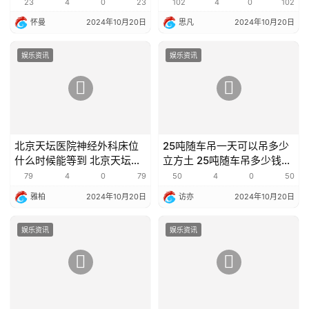
23
4
0
23
102
4
0
102
怀曼
2024年10月20日
思凡
2024年10月20日
娱乐资讯
娱乐资讯
北京天坛医院神经外科床位
25吨随车吊一天可以吊多少
什么时候能等到 北京天坛医
立方土 25吨随车吊多少钱一
院神经外科
台
79
4
0
79
50
4
0
50
雅柏
2024年10月20日
访亦
2024年10月20日
娱乐资讯
娱乐资讯