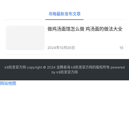
寻梅最新发布文章
做鸡汤面馆怎么做 鸡汤面的做法大全
2024年10月20日
15
k8凯发官方网 copyright © 2024 龙腾易海 k8凯发官方网的版权所有 powered
by
k8凯发官方网
网站地图