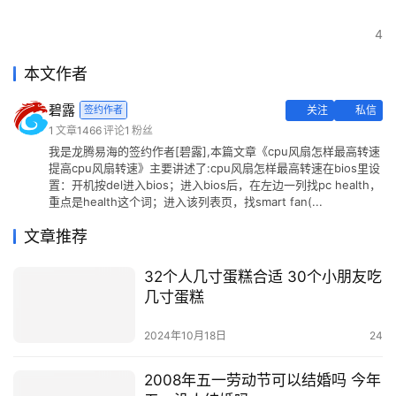
4
本文作者
碧露
签约作者
关注
私信
1
文章
1466
评论
1
粉丝
我是龙腾易海的签约作者[碧露],本篇文章《cpu风扇怎样最高转速
提高cpu风扇转速》主要讲述了:cpu风扇怎样最高转速在bios里设
置：开机按del进入bios；进入bios后，在左边一列找pc health，
重点是health这个词；进入该列表页，找smart fan(...
文章推荐
32个人几寸蛋糕合适 30个小朋友吃
几寸蛋糕
2024年10月18日
24
2008年五一劳动节可以结婚吗 今年