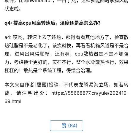
软件，比如hwmonitor，一目了然，这样就能随时掌握风扇
状态啦。
q4: 提高cpu风扇转速后，温度还是高怎么办？
a4: 哎哟，转速上去了还热，那得看看其他地方了，检查散
热硅脂是不是老化了，该换就换，再看看机箱风道是不是合
理，进风出风得顺畅，还有啊，cpu散热器是不是不够强
力，考虑换个更好的，实在不行，整个水冷散热也行，效果
杠杠的！散热是个系统工程，得综合治理。
本文来自作者[碧露]投稿，不代表龙腾易海立场，如若转
载，请注明出处：https://55668877.cn/yule/202410-
69.html
赞
(64)