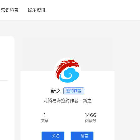
常识科普
娱乐资讯
新之
签约作者
龙腾易海签约作者 - 新之
1
1466
文章
阅读数
关注
留言