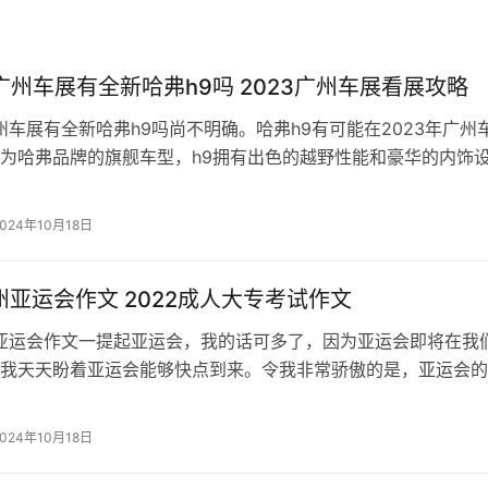
年广州车展有全新哈弗h9吗 2023广州车展看展攻略
广州车展有全新哈弗h9吗尚不明确。哈弗h9有可能在2023年广州
为哈弗品牌的旗舰车型，h9拥有出色的越野性能和豪华的内饰
费者关注。而广州车展作为中国乃至世界上最重要的汽车展会之
吸引各大车企亮相，展示最新的车型和技术。因此，哈弗h9有
2024年10月18日
杭州亚运会作文 2022成人大专考试作文
州亚运会作文一提起亚运会，我的话可多了，因为亚运会即将在我
我天天盼着亚运会能够快点到来。令我非常骄傲的是，亚运会的
杭州，杭州是中国第三个举办亚运会的城市，作为杭州的一名小
很自豪！我和亚运的故事有很多，请听我细细道来：我所在的学
2024年10月18日
运，发扬亚