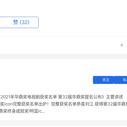
赞
(32)
4
关注
私
《2021年华鼎奖电视剧获奖名单 第32届华鼎奖提名公布》主要讲述
华鼎奖icon完整获奖名单出炉！完整获奖名单恭喜刘江 获得第32届华鼎
终身成就奖!柯蓝ic...