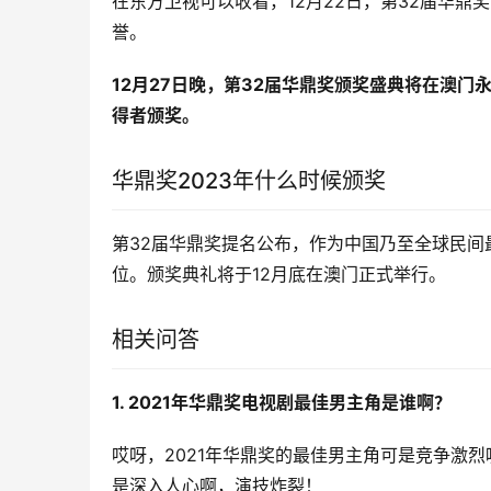
在东方卫视可以收看，12月22日，第32届华
誉。
12月27日晚，第32届华鼎奖颁奖盛典将在澳
得者颁奖。
华鼎奖2023年什么时候颁奖
第32届华鼎奖提名公布，作为中国乃至全球民
位。颁奖典礼将于12月底在澳门正式举行。
相关问答
1. 2021年华鼎奖电视剧最佳男主角是谁啊？
哎呀，2021年华鼎奖的最佳男主角可是竞争激
是深入人心啊，演技炸裂！