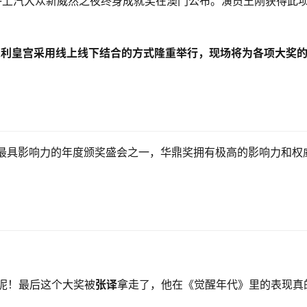
鼎奖·上汽大众新威然之夜终身成就奖在澳门公布。演员王刚获得此
门永利皇宫采用线上线下结合的方式隆重举行，现场将为各项大奖
间最具影响力的年度颁奖盛会之一，华鼎奖拥有极高的影响力和权
烈呢！最后这个大奖被
张译
拿走了，他在《觉醒年代》里的表现真