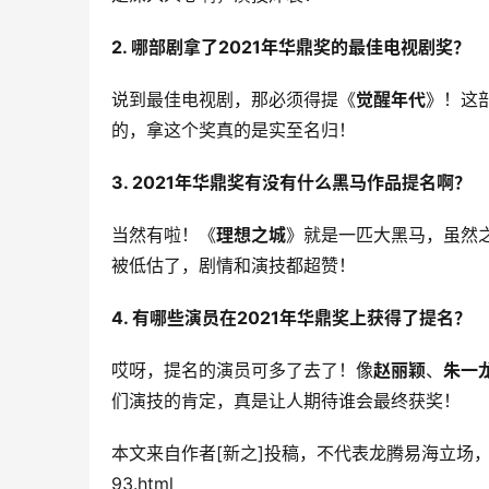
2. 哪部剧拿了2021年华鼎奖的最佳电视剧奖？
说到最佳电视剧，那必须得提《
觉醒年代
》！这
的，拿这个奖真的是实至名归！
3. 2021年华鼎奖有没有什么黑马作品提名啊？
当然有啦！《
理想之城
》就是一匹大黑马，虽然
被低估了，剧情和演技都超赞！
4. 有哪些演员在2021年华鼎奖上获得了提名？
哎呀，提名的演员可多了去了！像
赵丽颖
、
朱一
们演技的肯定，真是让人期待谁会最终获奖！
本文来自作者[新之]投稿，不代表龙腾易海立场，如若转载，请
93.html