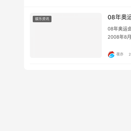
08年奥
娱乐资讯
08年奥运
2008年
到23时3
前的表演，
夜亦
族