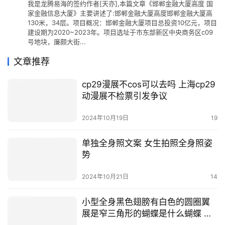
我是龙腾易海的签约作者[天亦],本篇文章《邯郸金融大厦高度 国
家金融信息大厦》主要讲述了:邯郸金融大厦高度邯郸金融大厦高
130米，34层。项目概况：邯郸金融大厦项目总投资10亿元，项目
建设期为2020~2023年。项目选址于市东部新区中央商务区c09
号地块，廉颇大街...
文章推荐
cp29漫展不cos可以去吗 上海cp29
动漫展不检票引发争议
2024年10月19日
19
单独全身照文案 女生拍照全身照姿
势
2024年10月21日
14
小型全身黑色翅膀有白色的圆圈翼
展是窄三角形的蝴蝶是什么蝴蝶 我