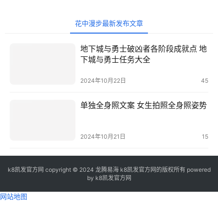
花中漫步最新发布文章
地下城与勇士破凶者各阶段成就点 地
下城与勇士任务大全
2024年10月22日
45
单独全身照文案 女生拍照全身照姿势
2024年10月21日
15
k8凯发官方网 copyright © 2024 龙腾易海 k8凯发官方网的版权所有 powered
by
k8凯发官方网
网站地图