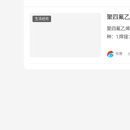
聚四氟乙
生活经验
聚四氟乙烯
种：1.焊
行连接。其
连接在一起
怜寒
夹紧连接方