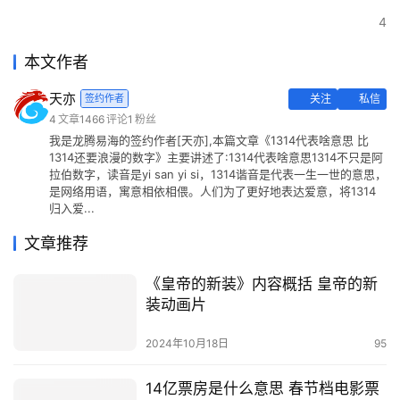
4
本文作者
天亦
签约作者
关注
私信
4
文章
1466
评论
1
粉丝
我是龙腾易海的签约作者[天亦],本篇文章《1314代表啥意思 比
1314还要浪漫的数字》主要讲述了:1314代表啥意思1314不只是阿
拉伯数字，读音是yi san yi si，1314谐音是代表一生一世的意思，
是网络用语，寓意相依相偎。人们为了更好地表达爱意，将1314
归入爱...
文章推荐
《皇帝的新装》内容概括 皇帝的新
装动画片
2024年10月18日
95
14亿票房是什么意思 春节档电影票