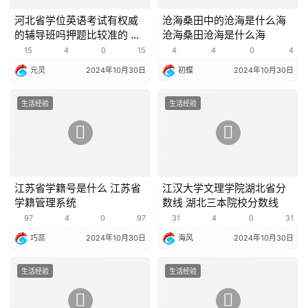
河北省学位英语考试有权威
沧海桑田中的沧海是什么海
的辅导班吗押题比较准的 河
沧海桑田沧海是什么海
北省学位考试网
15
4
0
15
4
4
0
4
元灵
2024年10月30日
初蝶
2024年10月30日
生活经验
生活经验
江苏省学籍号是什么 江苏省
江汉大学文理学院湖北省分
学籍管理系统
数线 湖北三本院校分数线
97
4
0
97
31
4
0
31
巧蕊
2024年10月30日
海风
2024年10月30日
生活经验
生活经验