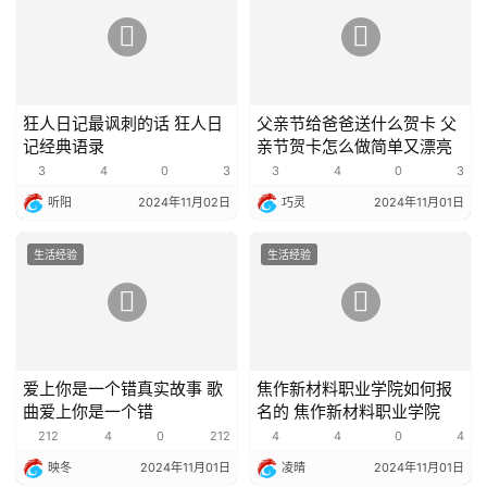
狂人日记最讽刺的话 狂人日
父亲节给爸爸送什么贺卡 父
记经典语录
亲节贺卡怎么做简单又漂亮
3
4
0
3
3
4
0
3
听阳
2024年11月02日
巧灵
2024年11月01日
生活经验
生活经验
爱上你是一个错真实故事 歌
焦作新材料职业学院如何报
曲爱上你是一个错
名的 焦作新材料职业学院
212
4
0
212
4
4
0
4
映冬
2024年11月01日
凌晴
2024年11月01日