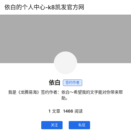
依白的个人中心-k8凯发官方网
依白
签约作者
我是《龙腾易海》签约作者：依白～希望我的文字能对你带来帮
助。
1
文章
1466
阅读
关注
私信