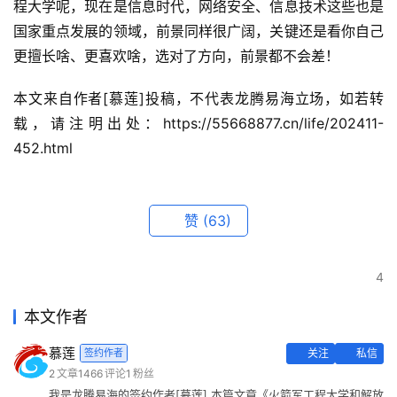
程大学呢，现在是信息时代，网络安全、信息技术这些也是
国家重点发展的领域，前景同样很广阔，关键还是看你自己
更擅长啥、更喜欢啥，选对了方向，前景都不会差！
本文来自作者[慕莲]投稿，不代表龙腾易海立场，如若转
载，请注明出处：https://55668877.cn/life/202411-
452.html
赞
(63)
4
本文作者
慕莲
签约作者
关注
私信
2
文章
1466
评论
1
粉丝
我是龙腾易海的签约作者[慕莲],本篇文章《火箭军工程大学和解放