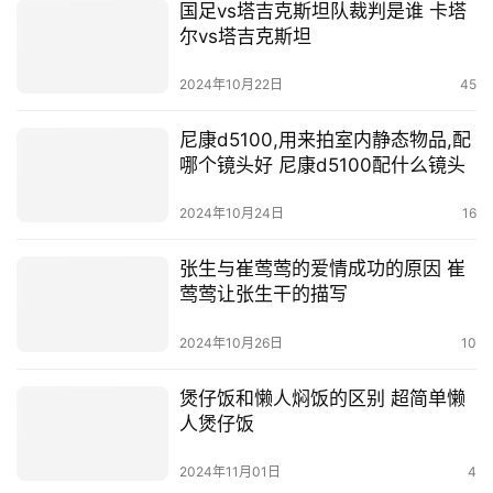
国足vs塔吉克斯坦队裁判是谁 卡塔
尔vs塔吉克斯坦
2024年10月22日
45
尼康d5100,用来拍室内静态物品,配
哪个镜头好 尼康d5100配什么镜头
2024年10月24日
16
张生与崔莺莺的爱情成功的原因 崔
莺莺让张生干的描写
2024年10月26日
10
煲仔饭和懒人焖饭的区别 超简单懒
人煲仔饭
2024年11月01日
4