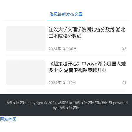
海风最新发布文章
江汉大学文理学院湖北省分数线 湖北
三本院校分数线
2024年10月30日
32
《越策越开心》中yoyo湖南哪里人她
多少岁 湖南卫视越策越开心
2024年10月19日
91
k8凯发官方网 copyright © 2024 龙腾易海 k8凯发官方网的版权所有 powered
by
k8凯发官方网
网站地图