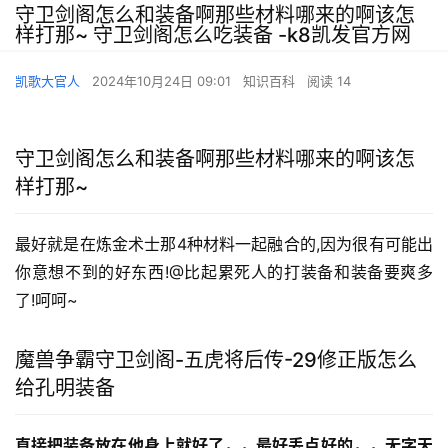
守卫剑阁怎么和装备啊那些材料哪来的啊该怎
样打那~ 守卫剑阁怎么吃装备 -k8凯发官方网
凯歌大官人
2024年10月24日 09:01
知识百科
阅读 14
守卫剑阁怎么和装备啊那些材料哪来的啊该怎
样打那~
最好就是在炼金术士那4种材料一起融合的,因为很有可能出
你意想不到的好东西!@比起累死人的打装备和装备要爽多
了!呵呵~
魔兽争霸守卫剑阁-五虎将后传-29修正版怎么
给孔明装备
直接把装备放在他身上就好了，，最好丢点好的，，无字天