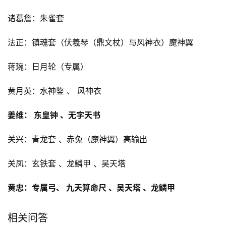
诸葛詹：朱雀套
法正：镇魂套（伏羲琴（鼎文杖）与风神衣）魔神翼
蒋琬：日月轮（专属）
黄月英：水神鉴 、 风神衣
姜维： 东皇钟 、无字天书
关兴：青龙套 、赤兔（魔神翼）高输出
关凤：玄铁套 、龙鳞甲 、吴天塔
黄忠：专属弓、 九天算命尺 、吴天塔 、龙鳞甲
相关问答