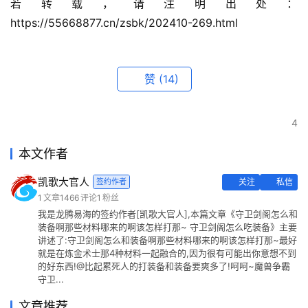
若转载，请注明出处：
https://55668877.cn/zsbk/202410-269.html
赞
(14)
4
本文作者
凯歌大官人
签约作者
关注
私信
1
文章
1466
评论
1
粉丝
我是龙腾易海的签约作者[凯歌大官人],本篇文章《守卫剑阁怎么和
装备啊那些材料哪来的啊该怎样打那~ 守卫剑阁怎么吃装备》主要
讲述了:守卫剑阁怎么和装备啊那些材料哪来的啊该怎样打那~最好
就是在炼金术士那4种材料一起融合的,因为很有可能出你意想不到
的好东西!@比起累死人的打装备和装备要爽多了!呵呵~魔兽争霸
守卫...
文章推荐