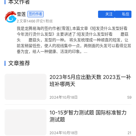
本文作者
雪莲
签约作者
关注
私信
2
文章
1466
评论
1
粉丝
我是龙腾易海的签约作者[雪莲],本篇文章《短发烫什么发型好看
今年流行烫什么发型》主要讲述了:短发烫什么发型好看 蘑菇
头 蘑菇头，发型的一种。 将头发梳理成一种顺直的短发，让
前发稍留低些，使人的视线集中一点，两侧面的头发可以看得见耳
垂为宜，给人一种健康、活泼的印象。...
文章推荐
2023年5月应出勤天数 2023五一补
班补哪两天
2024年10月18日
59
10-15岁智力测试题 国际标准智力
测试题
2024年10月18日
21