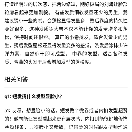
打造出明显的层次感，把两边修短，刚好极眉的刘海让脸部
轮廓看起来更加刚毅。 有些发质细软发量还少的男生，我
建议烫小一些的卷，会蓬松显得发量多，烫后卷度的持久性
要好很多，这种发质烫大卷不仅不能让你的发量增多和蓬
松，保持时间还很短。 真正的小卷烫发，适合发量少的男
生，烫后发型蓬松还显得发量变多的感觉，洗发后涂抹少许
弹力素，自然晾干即可成型， 中卷的发型，适合各种发
质，弯曲的头发干后会增加发型的蓬松度。
相关问答
q1: 短发烫什么发型显脸小？
a1: 哎呀，想显脸小的话，短发烫个微卷或者内扣发型超赞
的！微卷能让发型看起来更有层次感，内扣则能很好地修饰
脸颊线条，显得脸小又精致，记得烫的时候跟发型师沟通