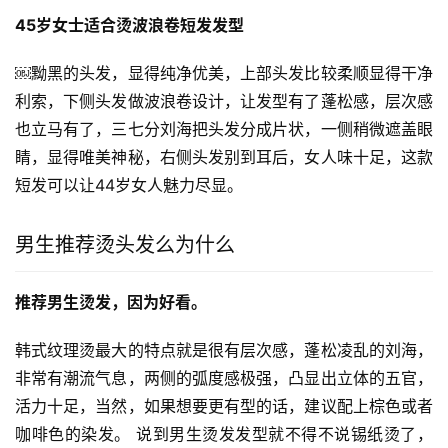
45岁女士适合烫波浪卷短发发型
￼黝黑的头发，显得纯净优美，上部头发比较柔顺显得干净
利索，下侧头发做波浪卷设计，让发型有了蓬松感，层次感
也立马有了，三七分刘海把头发分成片状，一侧稍微遮盖眼
睛，显得唯美神秘，右侧头发别到耳后，女人味十足，这款
短发可以让44岁女人魅力尽显。
男生推荐烫头发么为什么
推荐男生烫发，因为好看。
韩式纹理烫最大的特点就是很有层次感，蓬松凌乱的刘海，
非常有潮流气息，两侧的弧度感极强，凸显出立体的五官，
活力十足，当然，如果想要更有型的话，建议配上棕色或者
咖啡色的染发。 说到男生烫发发型就不得不说锡纸烫了，