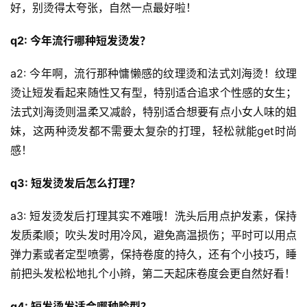
好，别烫得太夸张，自然一点最好啦！
q2: 今年流行哪种短发烫发？
a2: 今年啊，流行那种慵懒感的纹理烫和法式刘海烫！纹理
烫让短发看起来随性又有型，特别适合追求个性感的女生；
法式刘海烫则温柔又减龄，特别适合想要有点小女人味的姐
妹，这两种烫发都不需要太复杂的打理，轻松就能get时尚
感！
q3: 短发烫发后怎么打理？
a3: 短发烫发后打理其实不难哦！洗头后用点护发素，保持
发质柔顺；吹头发时用冷风，避免高温损伤；平时可以用点
弹力素或者定型喷雾，保持卷度的持久，还有个小技巧，睡
前把头发松松地扎个小辫，第二天起床卷度会更自然好看！
q4: 短发烫发适合哪种脸型？