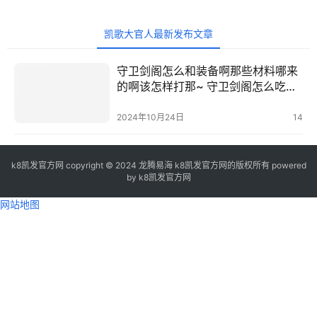
凯歌大官人最新发布文章
守卫剑阁怎么和装备啊那些材料哪来
的啊该怎样打那~ 守卫剑阁怎么吃装
备
2024年10月24日
14
k8凯发官方网 copyright © 2024 龙腾易海 k8凯发官方网的版权所有 powered
by
k8凯发官方网
网站地图