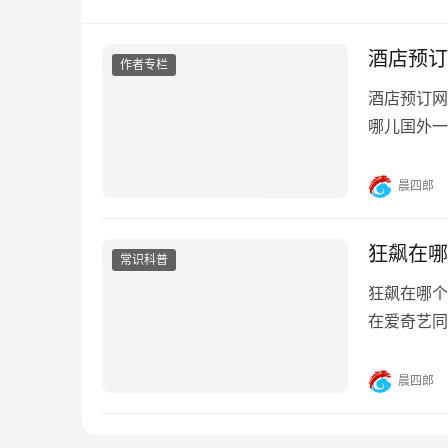
酒店预订
作者专栏
酒店预订网
哪儿国外一般
定整套公寓
些。国内哪
晨四郎
店预订服务
狂飙在哪
常识科普
狂飙在哪个
在爱奇艺同步
21日、1
飙》在湖南
晨四郎