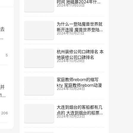
时间 地磁暴2024年什么
2024年11月03日
时候
为什么一登陆魔兽世界就
去
断开连接 魔兽世界登陆不
2024年10月21日
上去
择预
杭州装修公司口碑排名 本
酒
5
地装修公司口碑排名
2024年10月29日
家庭教师reborn的缩写
kty 家庭教师reborn动漫
，并
2024年10月24日
1月
狂
大连到烟台的客船都有几
综
点的 大连到烟台的船票价
206
2024年10月23日
格