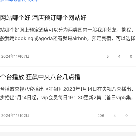
网站哪个好 酒店预订哪个网站好
站哪个好网上预定酒店可以分为两类国内一般我用艺龙，携程，
我用booking或agoda还有就是airbnb，预定民宿，可以选
，也可以预定其中一个房间，国外国内均可，价格也会相对低一
个网站预订酒店比较可靠便宜目前国内有许多在线旅游平台提供
2024年11月07日
5
4
0
，
个台播放 狂飙中央八台几点播
台播放央视八套播出《狂飙》2023年1月14日在央视八套播出
播出1月14日起，vip会员每日19：30更新2集（首日vip5集，
月22日停更）2月2日会员更新大结局。狂飙4月份哪几个台重播《
卫视、东方卫视、浙江卫视、江苏卫视、北京卫视和中央电视台
2024年11月02日
206
4
0