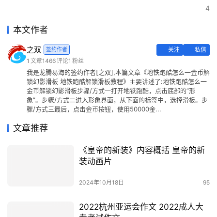
4
本文作者
之双
签约作者
关注
私信
1
文章
1466
评论
1
粉丝
我是龙腾易海的签约作者[之双],本篇文章《地铁跑酷怎么一金币解
锁幻影滑板 地铁跑酷解锁滑板教程》主要讲述了:地铁跑酷怎么一
金币解锁幻影滑板步骤/方式一打开地铁跑酷，点击底部的“形
象”。步骤/方式二进入形象界面，从下面的标签中，选择滑板。步
骤/方式三最后，点击金币按钮，使用50000金...
文章推荐
《皇帝的新装》内容概括 皇帝的新
装动画片
2024年10月18日
95
2022杭州亚运会作文 2022成人大