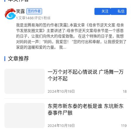
笑露
签约作者
关注
私信
1
文章
1466
评论
1
粉丝
我是龙腾易海的签约作者[笑露],本篇文章《母亲节逆天文案 母亲
节发朋友圈文案》主要讲述了:母亲节逆天文案母亲节是一个感恩
的日子，让我们向伟大的母爱致敬。 在这个特殊的日子里，我想
对妈妈说一声：“妈妈，我爱您！ ”您的付出和奉献，让我感受到了
家庭的温暖和爱的力量。 我...
文章推荐
一万个对不起心情说说 广场舞一万
个对不起
2024年10月19日
18
东莞市新东泰的老板是谁 东坑新东
泰事件尸骸
2024年10月19日
119