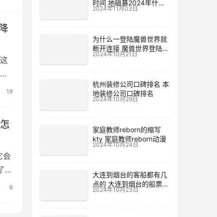
时间 地磁暴2024年什么
2024年11月03日
时候
降
为什么一登陆魔兽世界就
断开连接 魔兽世界登陆不
2024年10月21日
上去
这
。
杭州装修公司口碑排名 本
增
19
地装修公司口碑排名
2024年10月29日
地
2怎
家庭教师reborn的缩写
kty 家庭教师reborn动漫
2024年10月24日
它会
了消
大连到烟台的客船都有几
多
点的 大连到烟台的船票价
9
2024年10月23日
格