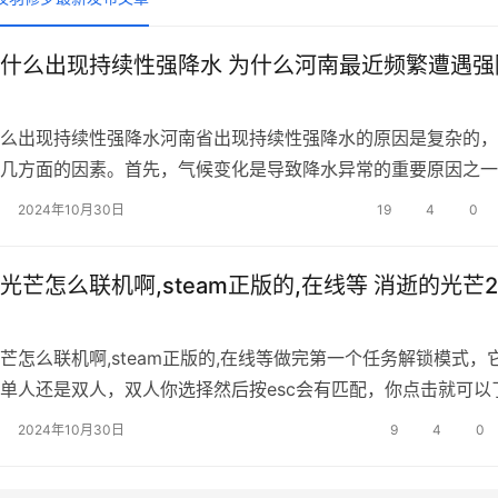
什么出现持续性强降水 为什么河南最近频繁遭遇强
么出现持续性强降水河南省出现持续性强降水的原因是复杂的，
几方面的因素。首先，气候变化是导致降水异常的重要原因之一
暖导致了大气水蒸气含量的增加，增加了降水的潜在能量，从而
2024年10月30日
19
4
0
强度和频率。其次，地形地貌也对降水起到了影响作用。河南省
部地区，地势较低，
光芒怎么联机啊,steam正版的,在线等 消逝的光芒
芒怎么联机啊,steam正版的,在线等做完第一个任务解锁模式，
单人还是双人，双人你选择然后按esc会有匹配，你点击就可以
个人怎么联机《消逝的光芒》是一款单人游戏，但是游戏内也有
2024年10月30日
9
4
0
模式，可以与其他玩家进行合作或对战。以下是三个人联机的方
游