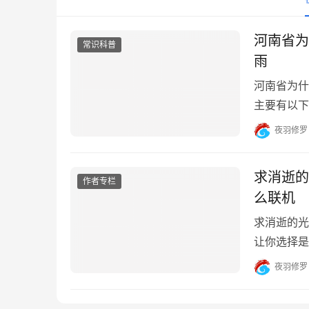
河南省为
常识科普
雨
河南省为什
主要有以下
全球气候变
夜羽修罗
加了降水的
处中国的中
求消逝的
作者专栏
么联机
求消逝的光
让你选择是
逝的光芒三
夜羽修罗
人联机游戏
法：1.选择