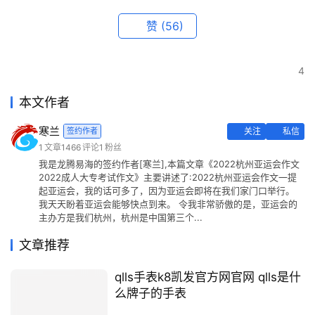
赞
(56)
4
本文作者
寒兰
签约作者
关注
私信
1
文章
1466
评论
1
粉丝
我是龙腾易海的签约作者[寒兰],本篇文章《2022杭州亚运会作文
2022成人大专考试作文》主要讲述了:2022杭州亚运会作文一提
起亚运会，我的话可多了，因为亚运会即将在我们家门口举行。
我天天盼着亚运会能够快点到来。 令我非常骄傲的是，亚运会的
主办方是我们杭州，杭州是中国第三个...
文章推荐
qlls手表k8凯发官方网官网 qlls是什
么牌子的手表