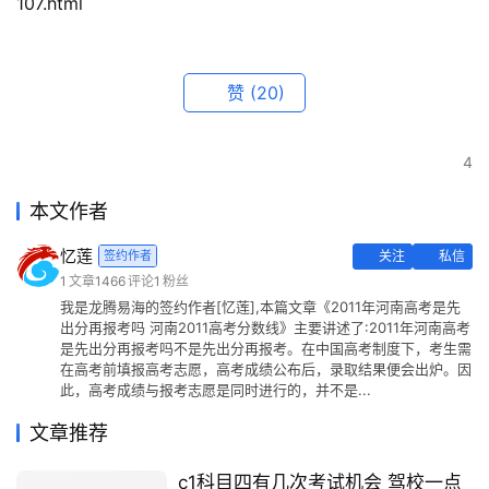
107.html
赞
(20)
4
本文作者
忆莲
签约作者
关注
私信
1
文章
1466
评论
1
粉丝
我是龙腾易海的签约作者[忆莲],本篇文章《2011年河南高考是先
出分再报考吗 河南2011高考分数线》主要讲述了:2011年河南高考
是先出分再报考吗不是先出分再报考。在中国高考制度下，考生需
在高考前填报高考志愿，高考成绩公布后，录取结果便会出炉。因
此，高考成绩与报考志愿是同时进行的，并不是...
文章推荐
c1科目四有几次考试机会 驾校一点