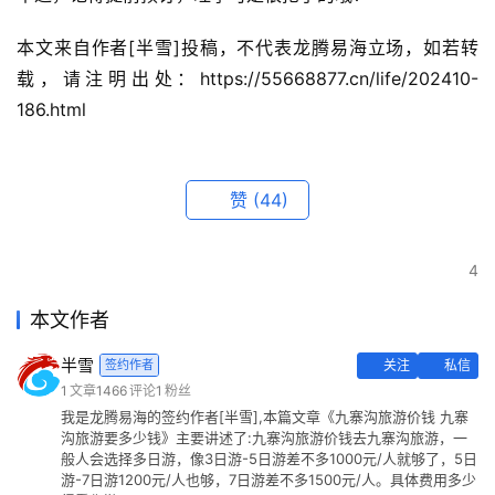
本文来自作者[半雪]投稿，不代表龙腾易海立场，如若转
载，请注明出处：https://55668877.cn/life/202410-
186.html
赞
(44)
4
本文作者
半雪
签约作者
关注
私信
1
文章
1466
评论
1
粉丝
我是龙腾易海的签约作者[半雪],本篇文章《九寨沟旅游价钱 九寨
沟旅游要多少钱》主要讲述了:九寨沟旅游价钱去九寨沟旅游，一
般人会选择多日游，像3日游-5日游差不多1000元/人就够了，5日
游-7日游1200元/人也够，7日游差不多1500元/人。具体费用多少