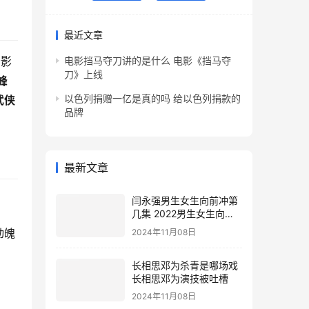
最近文章
云影
电影挡马夺刀讲的是什么 电影《挡马夺
刀》上线
峰
以色列捐赠一亿是真的吗 给以色列捐款的
武侠
品牌
最新文章
闫永强男生女生向前冲第
几集 2022男生女生向前
冲报名通道
动魄
2024年11月08日
长相思邓为杀青是哪场戏
长相思邓为演技被吐槽
2024年11月08日