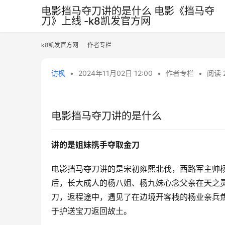
电影挡马夺刀讲的是什么 电影《挡马夺
刀》上线 -k8凯发官方网
k8凯发官方网
作者专栏
访枫
•
2024年11月02日 12:00
•
作者专栏
•
阅读 
电影挡马夺刀讲的是什么
讲的是姐妹携手夺取金刀
电影挡马夺刀讲的是宋初雍熙北伐，西路军主帅
后，长大成人的杨八姐、杨九妹心念父亲在天之
刀，返程途中，遇见了在边境开客栈的杨业亲兵
于护送宝刀返回故土。