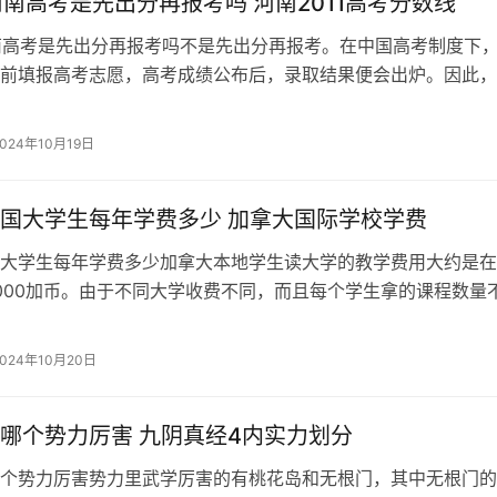
年河南高考是先出分再报考吗 河南2011高考分数线
河南高考是先出分再报考吗不是先出分再报考。在中国高考制度下
前填报高考志愿，高考成绩公布后，录取结果便会出炉。因此，
考志愿是同时进行的，并不是先出分再报考。高考是中国教育制
的考试，涉及到数百万考生的未来命运。高考成绩不仅影响着考
2024年10月19日
入理想的高校，
国大学生每年学费多少 加拿大国际学校学费
大学生每年学费多少加拿大本地学生读大学的教学费用大约是在
10000加币。由于不同大学收费不同，而且每个学生拿的课程数量
有差异。加拿大读书最便宜的是在魁北克省，这里有加拿大排名
大学，学费低至5000左右一年。多伦多大学的费用则在8000左
2024年10月20日
温尼伯大
哪个势力厉害 九阴真经4内实力划分
个势力厉害势力里武学厉害的有桃花岛和无根门，其中无根门的