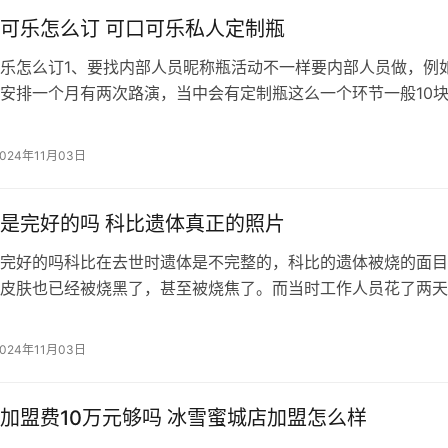
可乐怎么订 可口可乐私人定制瓶
乐怎么订1、要找内部人员昵称瓶活动不一样要内部人员做，例
安排一个月有两次路演，当中会有定制瓶这么一个环节一般10
。2、找工厂可口可乐的中国厂家总部制作，需要设计和相关的
费用不少。3、找网购平台一次购买10箱客户，扩至6环全部（
2024年11月03日
台预订搜
是完好的吗 科比遗体真正的照片
完好的吗科比在去世时遗体是不完整的，科比的遗体被烧的面目
皮肤也已经被烧黑了，甚至被烧焦了。而当时工作人员花了两天
的遗骸，最终通过dna确定。科比遗体怎么找到的据美媒体报道
科学中心表示，在坠机事件中丧生的湖人传奇巨星科比-布莱恩
2024年11月03日
过指纹检测被辨
加盟费10万元够吗 冰雪蜜城店加盟怎么样