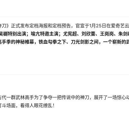
刀》正式发布定档海报和定档预告，官宣于1月25日在爱奇艺
吴樾特别出演；喻亢特邀主演；尤宪超、刘欣蕾、王岗岗、朱剑
高手季的神秘帷幕，铁血勾拳之下、刀光剑影之间，一个崭新的
古代一群武林高手为了争夺一把传说中的神刀，展开了一场惊心
打斗场面，看得人眼花缭乱！