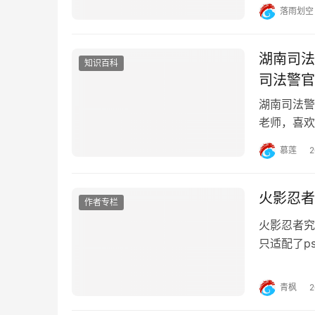
打印机提示
落雨划空
可能过期或
湖南司法
知识百科
司法警官
湖南司法警
老师，喜欢
业学院是隶
慕莲
始，里面的
质，入警率
火影忍者
作者专栏
火影忍者究
只适配了p
psp玩这
觉醒psp
青枫