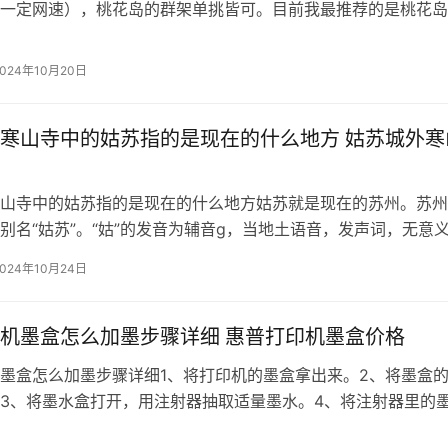
一定网速），桃花岛的群架单挑皆可。目前我最推荐的是桃花岛
学用途比辟邪更广泛，碧海潮生曲群控给力，没见过群架用辟邪
打小怪也能控，单打爆伤害也不必辟邪低（在同内功层次、装备
2024年10月20日
实用性强。2、桃花
寒山寺中的姑苏指的是现在的什么地方 姑苏城外寒
山寺中的姑苏指的是现在的什么地方姑苏就是现在的苏州。苏州
别名“姑苏”。“姑”的发音为辅音g，当地土语音，发声词，无意
词的前缀词。姑苏文化历史源远流长，建城二千五百多年以来，
2024年10月24日
深厚。在这块得天独厚而又美丽富饶的土地上，世世代代的苏州
文明的同时
机墨盒怎么加墨步骤详细 惠普打印机墨盒价格
墨盒怎么加墨步骤详细1、将打印机的墨盒拿出来。2、将墨盒
3、将墨水盒打开，用注射器抽取适量墨水。4、将注射器里的
印机墨盒里。5、将墨盒标签贴回原处，墨盒装回打印机即可。