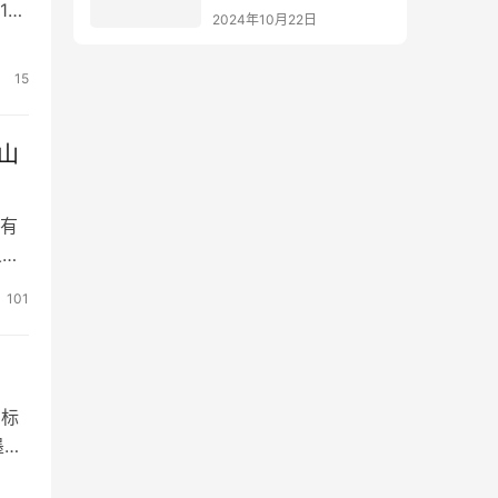
1、
2024年10月22日
的
15
山
有
义，
文
101
人
的标
墨水
惠普