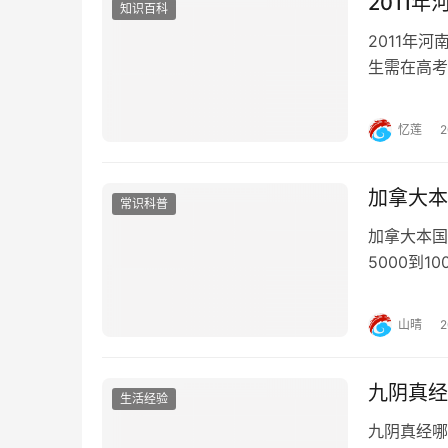
2011
知识百科
2011年
生需在高考
考成绩与报
中非常重要
忆莲
是否能够升
加拿大本
常识科普
加拿大本国
5000到
同，因此就
二的麦吉尔
山晴
右。加拿大
九阴真经
生活经验
九阴真经哪