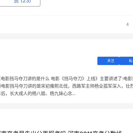
赞
(23)
4
关注
私
《电影挡马夺刀讲的是什么 电影《挡马夺刀》上线》主要讲述了:电影
刀电影挡马夺刀讲的是宋初雍熙北伐，西路军主帅杨业孤军深入，壮
后，长大成人的杨八姐、杨九妹心念...