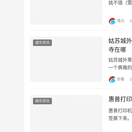
挑不错（需
桃花岛的武
的，副本打
思凡
情况下）。
姑苏城外
娱乐资讯
寺在哪
姑苏城外寒
一个典雅的
常作专用名
妙曼
化积淀十分
在创造物质
惠普打印
娱乐资讯
惠普打印机
签撕下来。
缓慢注入打