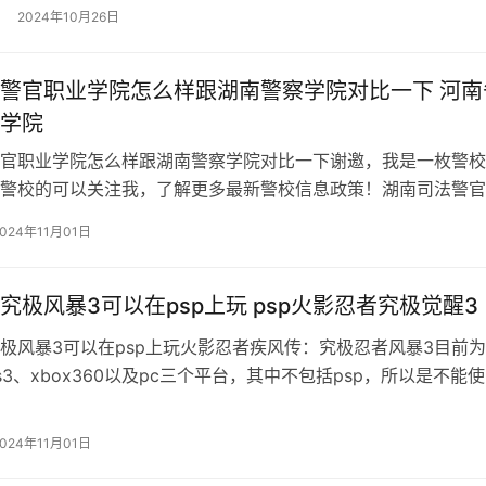
墨盒是赝品这是比较常见的。原因是：1，惠普打印机打印照片
2024年10月26日
者赝品的提
警官职业学院怎么样跟湖南警察学院对比一下 河南
学院
官职业学院怎么样跟湖南警察学院对比一下谢邀，我是一枚警校
警校的可以关注我，了解更多最新警校信息政策！湖南司法警官
属于湖南司法系统的专科司法警校，以前入警率比较低，今年开
2024年11月01日
司法行政警察类专业，毕业后参加单独招警，和公安联考差不多
会大幅提高。而湖南警
究极风暴3可以在psp上玩 psp火影忍者究极觉醒3
极风暴3可以在psp上玩火影忍者疾风传：究极忍者风暴3目前
s3、xbox360以及pc三个平台，其中不包括psp，所以是不能
款游戏的另外psp上能玩的一款火影游戏叫做：火影忍者疾风传：
《火影忍者究极冲击3》的＂觉醒＂是怎么回事怎么使用究极觉
2024年11月01日