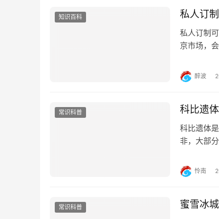
私人订制
知识百科
私人订制可
京市场，会
会给做一个
定做才行，
醉波
京）网购平
科比遗体
常识科普
科比遗体是
非，大部分
间才把科比
洛杉矶法医
怜南
遗体已经通
蜜雪冰城
常识科普