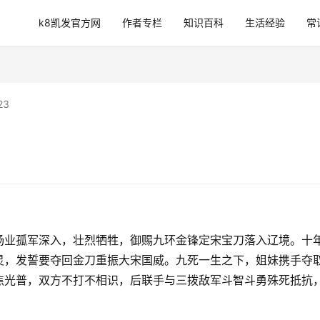
k8凯发官方网
作者专栏
知识百科
生活经验
常
23
杨业孤军深入，壮烈牺牲，御赐九环金锋定宋宝刀落入辽境。十
灵，发誓要夺回金刀重振大宋国威。九死一生之下，姐妹携手夺
焦光普，双方不打不相识，后联手与三拨敌军斗智斗勇殊死抵抗