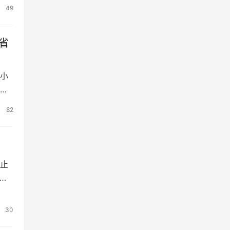
时说
49
省
小
职
82
性
为止
使用
究极
30