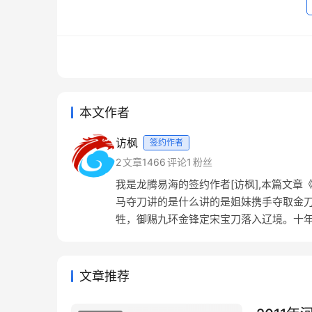
本文作者
访枫
签约作者
2
文章
1466
评论
1
粉丝
我是龙腾易海的签约作者[访枫],本篇文章
马夺刀讲的是什么讲的是姐妹携手夺取金
牲，御赐九环金锋定宋宝刀落入辽境。十年
文章推荐