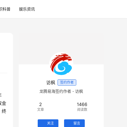
识科普
娱乐资讯
访枫
签约作者
龙腾易海签约作者 - 访枫
年
取金
2
1466
文章
阅读数
，终
关注
留言