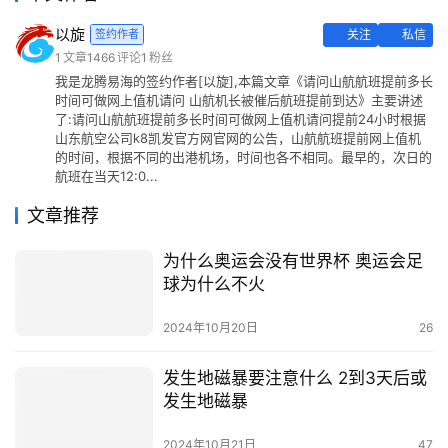
以旋
签约作者
关注
私信
1
文章
1466
评论
1
粉丝
我是龙腾易海的签约作者[以旋],本篇文章《请问山航航班提前多长
时间可做网上值机请问 山航机长被催后航班提前到达》主要讲述
了:请问山航航班提前多长时间可做网上值机请问提前24小时根据
山东航空公司k8凯发官方网官网的公告，山航航班提前网上值机
的时间，根据不同的出港机场，时间也各不相同。最早的，次日的
航班在当天12:0...
文章推荐
为什么奥运会没有世界杯 奥运会足
球为什么不火
2024年10月20日
26
发生地磁暴要注意什么 2到3天后或
发生地磁暴
2024年10月21日
47