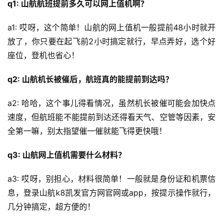
q1: 山航航班提前多久可以网上值机啊？
a1: 哎呀，这个简单！山航的网上值机一般提前48小时就开
放了，你只要在起飞前2小时搞定就行，早点弄好，选个好
座位，登机也省心！
q2: 山航机长被催后，航班真的能提前到达吗？
a2: 哈哈，这个事儿得看情况，虽然机长被催可能会加快点
速度，但航班能不能提前到达还得看天气、空管等因素，安
全第一嘛，别太指望催一催就能飞得更快哦！
q3: 山航网上值机需要什么材料？
a3: 哎呀，别担心，材料很简单！一般就是身份证和机票信
息，登录山航k8凯发官方网官网或app，按提示操作就行，
几分钟搞定，超方便的！