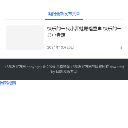
凝阳最新发布文章
快乐的一只小青蛙原唱童声 快乐的一
只小青蛙
2024年10月26日
9
k8凯发官方网 copyright © 2024 龙腾易海 k8凯发官方网的版权所有 powered
by
k8凯发官方网
网站地图