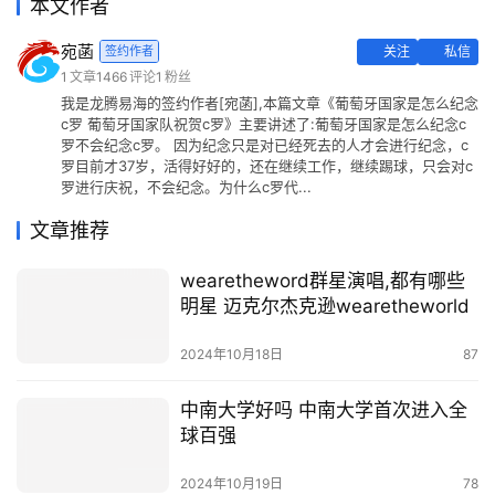
本文作者
宛菡
签约作者
关注
私信
1
文章
1466
评论
1
粉丝
我是龙腾易海的签约作者[宛菡],本篇文章《葡萄牙国家是怎么纪念
c罗 葡萄牙国家队祝贺c罗》主要讲述了:葡萄牙国家是怎么纪念c
罗不会纪念c罗。 因为纪念只是对已经死去的人才会进行纪念，c
罗目前才37岁，活得好好的，还在继续工作，继续踢球，只会对c
罗进行庆祝，不会纪念。为什么c罗代...
文章推荐
wearetheword群星演唱,都有哪些
明星 迈克尔杰克逊wearetheworld
2024年10月18日
87
中南大学好吗 中南大学首次进入全
球百强
2024年10月19日
78