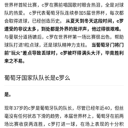
世界杯首轮比赛，c罗在赛前唱国歌时眼含热泪，全是对球
队的热爱。 c罗代表葡萄牙队连续参加5届世界杯，每次都
会取得进球，已经创造历史。 
从夏天到冬天这段时间，c罗
遭受的非议太多，到处都是外界的批评声，他过得很艰难。
与曼联分道扬镳后，c罗在世界杯第一场比赛很出色，帮助
球队打进1粒点球，还是球队精神力支柱。 
当葡萄牙门将门
前“玩火”差点导致丢球时，c罗被吓得满头大汗，毕竟胜利
来之不易。
葡萄牙国家队队长是c罗么
是。
现年37岁的c罗是葡萄牙队的队长，尽管已经年近40，但丝
毫没有任何状态下滑的趋势，本届世界杯上，葡萄牙在前两
场比赛收获两连胜，c罗打进一球，在场上表现的十分积