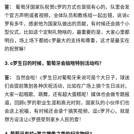
答：
 葡萄牙国家队祝贺c罗的方式也是挺有心的，队里会发
个官方声明或者视频，全体队员和教练组一起出镜，说说c
罗有多牛，感谢他为国家队做出的贡献，有时候还会搞个小
型仪式，比如送个定制礼物啥的，最重要的是，大家心里都
明白，场上场下都给c罗最大的支持和尊重，这才是最实在
的祝贺嘛！
3. c罗生日的时候，葡萄牙会搞啥特别活动吗？
答：
 当然会啦！c罗生日对葡萄牙来说可是个大日子，球迷
们会提前策划各种庆祝活动，比如在广场上搞个生日派对，
大家一起唱歌、跳舞，还有超大蛋糕呢！媒体也会做专题报
道，回顾c罗的职业生涯和高光时刻，国家队的小伙伴们也
会送上祝福，有时候还会录个搞笑视频，逗c罗开心，就是
想方设法让c罗感受到家乡人民的爱！
4. 葡萄牙有给c罗立雕像之类的纪念物吗？