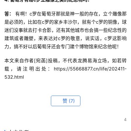
答：
 有啊！c罗在葡萄牙那就是神一般的存在，立个雕像那
是必须的，比如在c罗的家乡丰沙尔，就有个c罗的铜像，球
迷们没事就去打卡合影，还有其他城市也会搞一些纪念性的
建筑或者雕塑，来表达对c罗的敬意，说实话，c罗这影响
力，搞不好以后葡萄牙还会专门建个博物馆来纪念他呢！
本文来自作者[宛菡]投稿，不代表龙腾易海立场，如若转
载，请注明出处：https://55668877.cn/life/202411-
532.html
赞
(7)
4