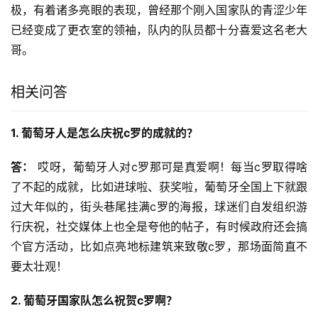
极，有着诸多亮眼的表现，曾经那个刚入国家队的青涩少年
已经变成了更衣室的领袖，队内的队员都十分喜爱这名老大
哥。
相关问答
1. 葡萄牙人是怎么庆祝c罗的成就的？
答：
 哎呀，葡萄牙人对c罗那可是真爱啊！每当c罗取得啥
了不起的成就，比如进球啦、获奖啦，葡萄牙全国上下就跟
过大年似的，街头巷尾挂满c罗的海报，球迷们自发组织游
行庆祝，社交媒体上也全是夸他的帖子，有时候政府还会搞
个官方活动，比如点亮地标建筑来致敬c罗，那场面简直不
要太壮观！
2. 葡萄牙国家队怎么祝贺c罗啊？