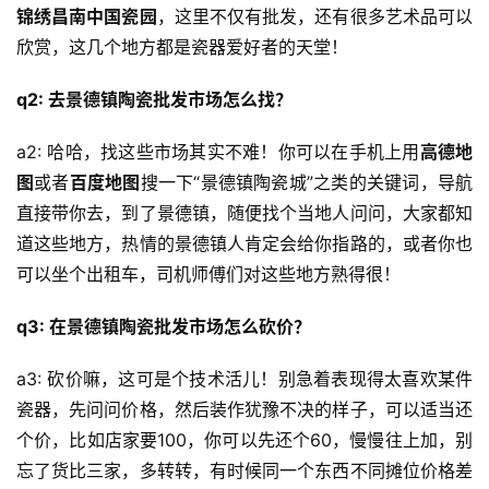
锦绣昌南中国瓷园
，这里不仅有批发，还有很多艺术品可以
欣赏，这几个地方都是瓷器爱好者的天堂！
q2: 去景德镇陶瓷批发市场怎么找？
a2: 哈哈，找这些市场其实不难！你可以在手机上用
高德地
图
或者
百度地图
搜一下“景德镇陶瓷城”之类的关键词，导航
直接带你去，到了景德镇，随便找个当地人问问，大家都知
道这些地方，热情的景德镇人肯定会给你指路的，或者你也
可以坐个出租车，司机师傅们对这些地方熟得很！
q3: 在景德镇陶瓷批发市场怎么砍价？
a3: 砍价嘛，这可是个技术活儿！别急着表现得太喜欢某件
瓷器，先问问价格，然后装作犹豫不决的样子，可以适当还
个价，比如店家要100，你可以先还个60，慢慢往上加，别
忘了货比三家，多转转，有时候同一个东西不同摊位价格差