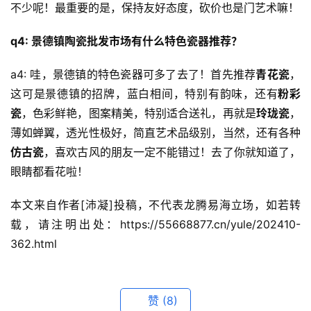
不少呢！最重要的是，保持友好态度，砍价也是门艺术嘛！
q4: 景德镇陶瓷批发市场有什么特色瓷器推荐？
a4: 哇，景德镇的特色瓷器可多了去了！首先推荐
青花瓷
，
这可是景德镇的招牌，蓝白相间，特别有韵味，还有
粉彩
瓷
，色彩鲜艳，图案精美，特别适合送礼，再就是
玲珑瓷
，
薄如蝉翼，透光性极好，简直艺术品级别，当然，还有各种
仿古瓷
，喜欢古风的朋友一定不能错过！去了你就知道了，
眼睛都看花啦！
本文来自作者[沛凝]投稿，不代表龙腾易海立场，如若转
载，请注明出处：https://55668877.cn/yule/202410-
362.html
赞
(8)