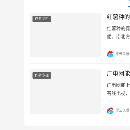
红薯种的
作者专栏
红薯种的保
便。南北方
小路，方便
节气流和温
雷云风暴
保暖，窖的
广电网能
作者专栏
广电网能上
有线电视，
电视台,怎
关问答问：
雷云风暴
实挺常见的