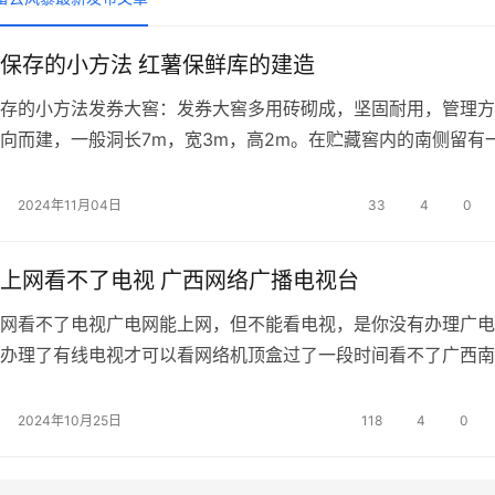
保存的小方法 红薯保鲜库的建造
存的小方法发券大窖：发券大窖多用砖砌成，坚固耐用，管理方
向而建，一般洞长7m，宽3m，高2m。在贮藏窖内的南侧留有
检查窖内贮存的红薯。在窖的顶部均匀的留有两个通气孔，方便
度。这种大窖一般借地势而建，建完后除留的门外，周围要填上
2024年11月04日
33
4
0
上顶要盖上1m多
上网看不了电视 广西网络广播电视台
网看不了电视广电网能上网，但不能看电视，是你没有办理广电
办理了有线电视才可以看网络机顶盒过了一段时间看不了广西南
么解决直接把它送回广电中心的各个服务点去更换或修理就行了
为什么我家的广电网能上网但看不了电视？答：哎呀，这个问题
2024年10月25日
118
4
0
，有可能是因