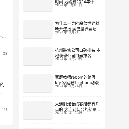
时间 地磁暴2024年什么
2024年11月03日
时候
为什么一登陆魔兽世界就
断开连接 魔兽世界登陆不
2024年10月21日
上去
一条
调
杭州装修公司口碑排名 本
土
33
地装修公司口碑排名
2024年10月29日
家庭教师reborn的缩写
kty 家庭教师reborn动漫
的
2024年10月24日
宁
。相
大连到烟台的客船都有几
其
点的 大连到烟台的船票价
118
2024年10月23日
格