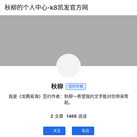
秋柳的个人中心-k8凯发官方网
秋柳
签约作者
我是《龙腾易海》签约作者：秋柳～希望我的文字能对你带来帮
助。
2
文章
1466
阅读
关注
私信