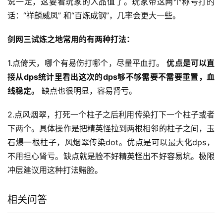
说一定，这要看玩家的人品值了。玩家带这两个称号打的
话：“祥麟威凤” 和“百炼成钢”，几率会更大一些。
剑网三试炼之地常用的有两种打法：
1.点倚天，哪个有易伤打哪个，尽量平血打。 
优点是可以直
接从dps统计里看出这次的dps够不够需要不需要重置，血
线稳定。
 缺点也很明显，容易肾亏。
2.点风烟翠，打死一个柱子之后利用传染打下一个柱子或者
下两个。具体操作是把精英怪拉到两根相邻的柱子之间，玉
石爆一根柱子，风烟翠传染dot。优点是可以最大化dps，
不用担心肾亏。缺点就是脸不好精英怪出不好容易坑。极限
冲层建议用这种打法赌脸。
相关问答