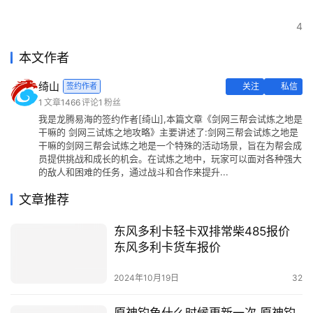
4
本文作者
绮山
签约作者
关注
私信
1
文章
1466
评论
1
粉丝
我是龙腾易海的签约作者[绮山],本篇文章《剑网三帮会试炼之地是
干嘛的 剑网三试炼之地攻略》主要讲述了:剑网三帮会试炼之地是
干嘛的剑网三帮会试炼之地是一个特殊的活动场景，旨在为帮会成
员提供挑战和成长的机会。在试炼之地中，玩家可以面对各种强大
的敌人和困难的任务，通过战斗和合作来提升...
文章推荐
东风多利卡轻卡双排常柴485报价
东风多利卡货车报价
2024年10月19日
32