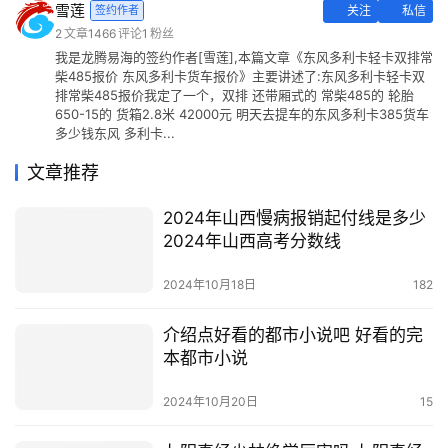
雪莲
签约作者
关注
私信
2
文章
1466
评论
1
粉丝
我是龙腾易海的签约作者[雪莲],本篇文章《东风多利卡轻卡双排常
柴485报价 东风多利卡货车报价》主要讲述了:东风多利卡轻卡双
排常柴485报价我定了一个，双排 还带厢式的 常柴485的 轮胎
650-15的 货箱2.8米 42000元 明天去提车的东风多利卡385货车
多少钱东风 多利卡...
文章推荐
2024年山西慢病报销起付线是多少
2024年山西高考分数线
2024年10月18日
182
介绍点好看的都市小说吧 好看的完
本都市小说
2024年10月20日
15