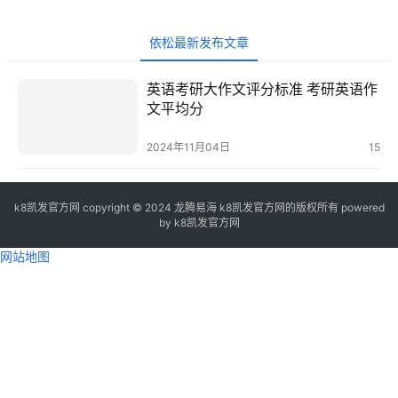
依松最新发布文章
英语考研大作文评分标准 考研英语作
文平均分
2024年11月04日
15
k8凯发官方网 copyright © 2024 龙腾易海 k8凯发官方网的版权所有 powered
by
k8凯发官方网
网站地图