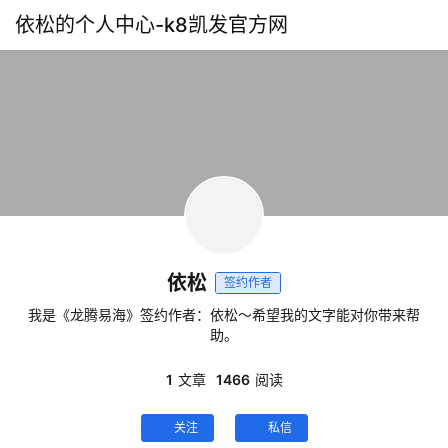
依松的个人中心-k8凯发官方网
依松
签约作者
我是《龙腾易海》签约作者：依松～希望我的文字能对你带来帮
助。
1
文章
1466
阅读
关注
私信