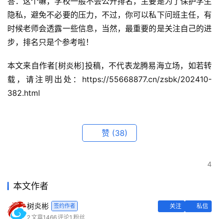
答：这个嘛，学校一般不会公开排名，主要是为了保护学生
隐私，避免不必要的压力，不过，你可以私下问班主任，有
时候老师会透露一些信息，当然，最重要的是关注自己的进
步，排名只是个参考啦！
本文来自作者[树炎彬]投稿，不代表龙腾易海立场，如若转
载，请注明出处：https://55668877.cn/zsbk/202410-
382.html
赞
(38)
4
本文作者
树炎彬
签约作者
关注
私信
2
文章
1466
评论
1
粉丝