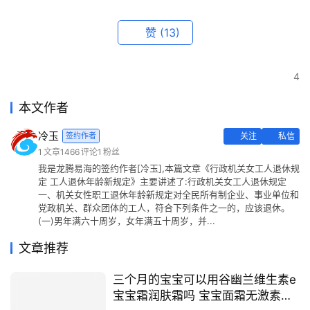
赞
(13)
4
本文作者
冷玉
签约作者
关注
私信
1
文章
1466
评论
1
粉丝
我是龙腾易海的签约作者[冷玉],本篇文章《行政机关女工人退休规
定 工人退休年龄新规定》主要讲述了:行政机关女工人退休规定
一、机关女性职工退休年龄新规定对全民所有制企业、事业单位和
党政机关、群众团体的工人，符合下列条件之一的，应该退休。
(一)男年满六十周岁，女年满五十周岁，并...
文章推荐
三个月的宝宝可以用谷幽兰维生素e
宝宝霜润肤霜吗 宝宝面霜无激素排