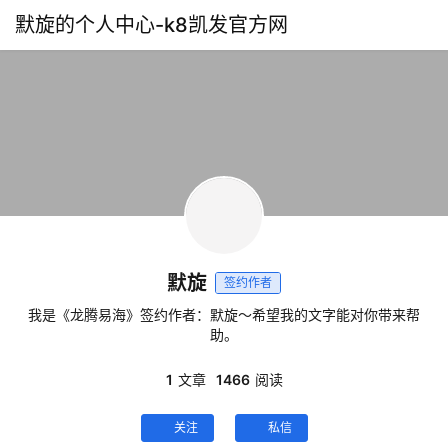
默旋的个人中心-k8凯发官方网
默旋
签约作者
我是《龙腾易海》签约作者：默旋～希望我的文字能对你带来帮
助。
1
文章
1466
阅读
关注
私信