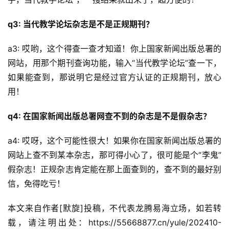
q3: 当代教学论坛杂志是不是正规期刊？
a3: 哎哟，这个得查一查才知道！你上国家新闻出版总署的
网站，用那个期刊查询功能，输入“当代教学论坛”查一下，
如果能查到，那说明它是经过官方认证的正规期刊，放心
用！
q4: 在国家新闻出版总署网查不到的杂志是不是假杂志？
a4: 哎呀，这个可能性很大！如果你在国家新闻出版总署的
网站上查不到某本杂志，那可得小心了，很可能是个“李鬼”
假杂志！正规杂志肯定能在那上面查到的，查不到的最好别
信，免得吃亏！
本文来自作者[默旋]投稿，不代表龙腾易海立场，如若转
载，请注明出处：https://55668877.cn/yule/202410-