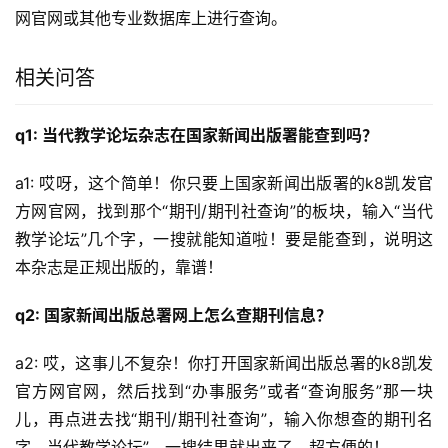
网官网或其他专业数据库上进行查询。
相关问答
q1: 当代教学论坛杂志在国家新闻出版署能查到吗？
a1: 哎呀，这个简单！你只要上国家新闻出版署的k8凯发官
方网官网，找到那个“期刊/期刊社查询”的板块，输入“当代
教学论坛”几个字，一搜就能知道啦！要是能查到，说明这
本杂志是正规出版的，靠谱！
q2: 国家新闻出版总署网上怎么查期刊信息？
a2: 哎，这事儿不复杂！你打开国家新闻出版总署的k8凯发
官方网官网，然后找到“办事服务”或者“查询服务”那一块
儿，再点进去找“期刊/期刊社查询”，输入你想查的期刊名
字，当代教学论坛”，一搜结果就出来了，超方便的！