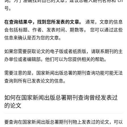
询。为了准确找到自己的文章，建议您输入期刊名称和 cn 
号。
在查询结果中，找到您所发表的文章。
 通常，文章的信息
会包括标题、作者、发表时间、期数等。 您可以通过这些
信息来确认是否为您的文章。
如果您需要获取论文的电子版或者纸质版，请联系期刊的主
办单位或者编辑部。他们可以为您提供相关的帮助。
需要注意的是，国家新闻出版总署的期刊查询功能可能无法
查询到所有已发表论文的信息。
如何在国家新闻出版总署期刊查询曾经发表过
的论文
要查询在国家新闻出版总署期刊刊物上发表过的论文，可以