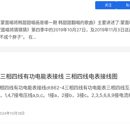
关注
私
《蒙面唱将韩甜甜唱画是哪一期 韩甜甜翻唱的歌曲》主要讲述了:蒙面
将猜猜猜》第四季中的2019年10月27日，及2019年11月3日这
个胖子”。 在...
2-4三相四线有功电能表接线 三相四线电表接线图
-4三相四线有功电能表接线dt862-4三相四线有功电能表三相四线
,4,7接电压线a,b,c。1接a，2接b，3接c。2,3,5,6,8,9接电
用a421),3接an(a相的地线一般用an421),5,6s是b相的，8,9
,c相的接法同
2024年10月18日