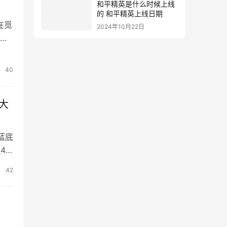
和平精英是什么时候上线
的 和平精英上线日期
在觅
2024年10月22日
组
鲢
40
大
蓝底
.
专
42
证