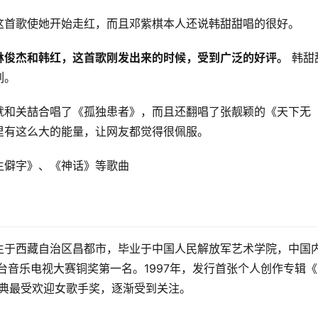
这首歌使她开始走红，而且邓紫棋本人还说韩甜甜唱的很好。
林俊杰和韩红，这首歌刚发出来的时候，受到广泛的好评。
 韩甜
列。
就和关喆合唱了《孤独患者》，而且还翻唱了张靓颖的《天下无
里有这么大的能量，让网友都觉得很佩服。
生僻字》、《神话》等歌曲
生于西藏自治区昌都市，毕业于中国人民解放军艺术学院，中国
台音乐电视大赛铜奖第一名。1997年，发行首张个人创作专辑
音乐盛典最受欢迎女歌手奖，逐渐受到关注。