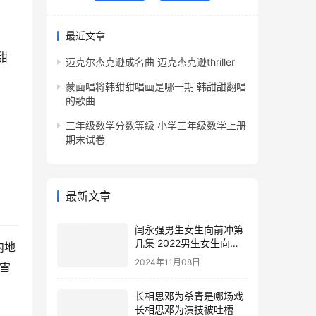
最近文章
甜
迈克尔杰克逊成名曲 迈克杰克逊thriller
蒙面唱将韩甜甜唱画是哪一期 韩甜甜翻唱
的歌曲
三年级数学分数等级 小学三年级数学上册
期末试卷
最新文章
闫永强男生女生向前冲第
几集 2022男生女生向前
内地
冲报名通道
2024年11月08日
《雪
长相思邓为杀青是哪场戏
长相思邓为演技被吐槽