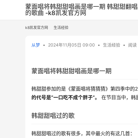
蒙面唱将韩甜甜唱画是哪一期 韩甜甜翻唱
的歌曲 -k8凯发官方网
k8凯发官方网
生活经验
从梦
•
2024年11月05日 09:00
•
生活经验
•
阅读 
蒙面唱将韩甜甜唱画是哪一期
韩甜甜参加的是《蒙面唱将猜猜猜》第四季中的2019
的代号是“一口吃不成个胖子”。
 在节目当中，
韩甜甜唱过的歌
韩甜甜唱过的歌有很多，其中最火的有这几首：