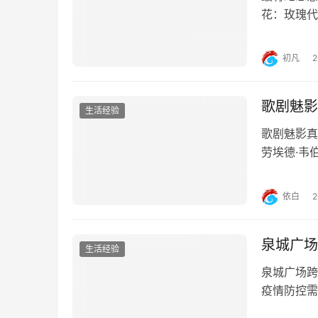
花：玫瑰代
的玫瑰花，
如项链、手
初凡
意义的文字
歌剧魅影
生活经验
歌剧魅影真
劳埃德·韦
国科尼岛，
唱。剧中充
依白
节奏气氛，
泉城广场
生活经验
泉城广场跨
疫情防控需
场举行倒计