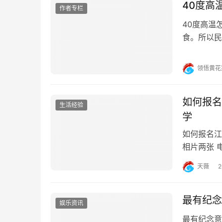
40度高
作者专栏
40度高温
食。所以民
种，无非手
搭配三伏天
领悟黄花
鳙。钓鲢鳙
如何报名
生活经验
学
如何报名江
相片两张 
中国高等教
天薇
科报名材料
正反面
最有纪念
娱乐资讯
最有纪念意