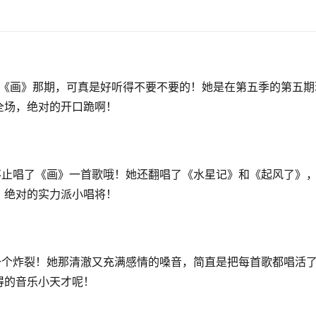
里唱《画》那期，可真是好听得不要不要的！她是在第五季的第五期
全场，绝对的开口跪啊！
？
可不止唱了《画》一首歌哦！她还翻唱了《水星记》和《起风了》
，绝对的实力派小唱将！
叫一个炸裂！她那清澈又充满感情的嗓音，简直是把每首歌都唱活
得的音乐小天才呢！