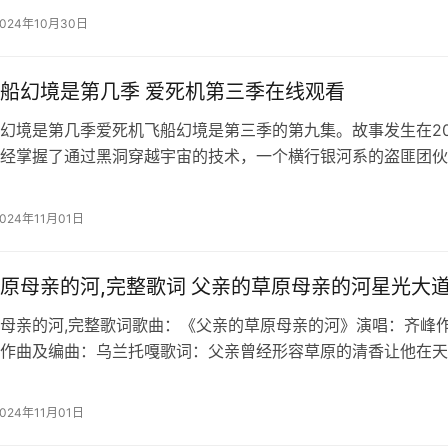
。2022卡塔尔世界杯倒计时文案关于这个问题，2022卡塔尔
2024年10月30日
开始
船幻境是第几季 爱死机第三季在线观看
幻境是第几季爱死机飞船幻境是第三季的第九集。故事发生在20
经掌握了通过黑洞穿越宇宙的技术，一个横行银河系的盗匪团伙
处掠夺财富，一艘飞船遭到袭击，舰长躲进逃生舱幸运逃生，在
了一系列奇幻冒险。爱死机第三季第六集解析这集与原著的内容
2024年11月01日
改动。所
原母亲的河,完整歌词 父亲的草原母亲的河星光大
母亲的河,完整歌词歌曲：《父亲的草原母亲的河》演唱：齐峰
作曲及编曲：乌兰托嘎歌词：父亲曾经形容草原的清香让他在天
能相忘母亲总爱描摹那大河浩荡奔流在蒙古高原我遥远的家乡如
辽阔大地站在芬芳的草原上我泪落如雨河水在传唱着祖先的祝福
2024年11月01日
子,找到回家的路啊