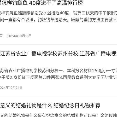
温怎样钓鲢鱼 40度进不了高温排行榜
怎样钓鲢鱼鲢鳙能够忍受水温接近40度，就算三伏天的中午依旧
间一直都有个说法，钓鲢钓草选晴天。鲢鳙的垂钓方法主要就三
竿、吊篮、弹簧饵团这几种钓法，但是原理都是一样的。一、钓
钓鲢鳙，首先晴好天气，微风为宜，风大了难成窝，反而不好钓
菜
2024年10月18日
，以选择较大的水
江苏省农业广播电视学校苏州分校 江苏省广播电视
苏省农业广播电视学校苏州分校一、本科报名材料1.免冠小一寸
电子版2.身份证正反面复印件两张3.国民教育系列大专学历毕业证4
育学历认证中心认证报告或教育部学历证书电子注册备案表二、
2024年10月24日
专科报名须年满17周岁1.免冠小一寸蓝底相片两张 电子版2.身份
意义的结婚礼物是什么 结婚纪念日礼物推荐
义的结婚礼物是什么最有纪念意义的结婚礼物可以是：金箔玫瑰