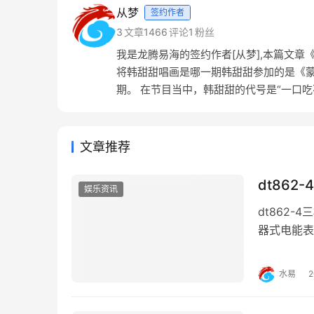
从梦
签约作者
3
文章
1466
评论
1
粉丝
我是龙腾易海的签约作者[从梦],本篇文章
将韩甜甜唱画是哪一期韩甜甜参加的是《蒙面唱
期。 在节目当中，韩甜甜的代号是“一口吃不成
文章推荐
dt86
娱乐资讯
dt862
器式电能表，1
2接a相（一般
相的吧，b
水易