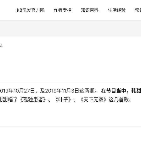
k8凯发官方网
作者专栏
知识百科
生活经验
常
4
年10月27日，及2019年11月3日这两期。 
在节目当中，韩
韩甜甜唱了《孤独患者》、《叶子》、《天下无双》这几首歌。