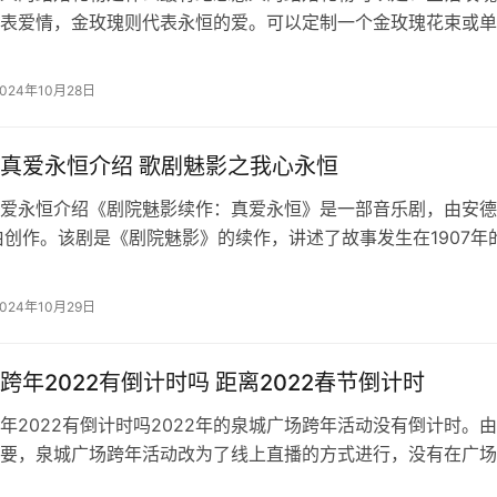
表爱情，金玫瑰则代表永恒的爱。可以定制一个金玫瑰花束或单
以表达对新人的祝福和爱意。定制首饰：可以送一件定制的首饰
链或戒指等，可以在上面刻上新人的名字、结婚日期或其他有特
2024年10月28日
。定制照片画册：可以
真爱永恒介绍 歌剧魅影之我心永恒
爱永恒介绍《剧院魅影续作：真爱永恒》是一部音乐剧，由安德
伯创作。该剧是《剧院魅影》的续作，讲述了故事发生在1907年
魅影在这里建立了一个奇幻游乐园，并匿名邀请克里斯汀前来献
满了预谋、痴狂和浪漫的情节，通过歌曲来掌控剧情的高潮迭起
2024年10月29日
为观众呈现
跨年2022有倒计时吗 距离2022春节倒计时
年2022有倒计时吗2022年的泉城广场跨年活动没有倒计时。
要，泉城广场跨年活动改为了线上直播的方式进行，没有在广场
时活动。市民可以在家通过网络直播观看跨年活动，并参与各种