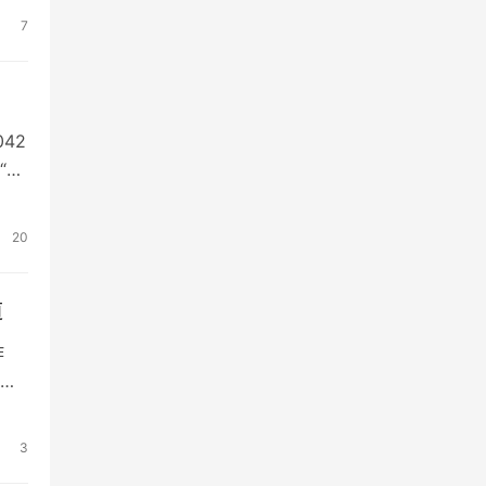
世界
7
42
“真
飞船
一
20
道
作
涯
今
保
3