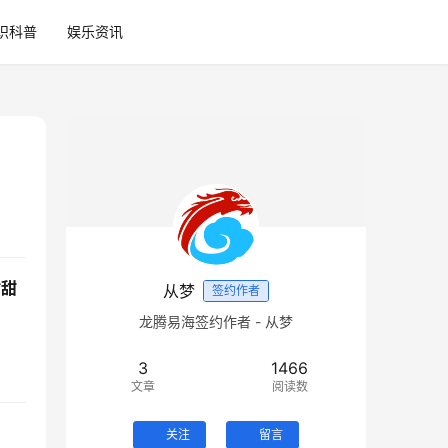
识科普
娱乐资讯
甜甜
从梦
签约作者
龙腾易海签约作者 - 从梦
3
1466
文章
阅读数
关注
留言