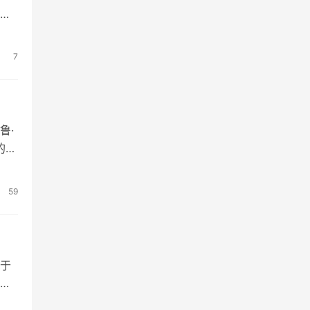
独
，
殊
7
鲁·
的美
和
59
由于
现
线