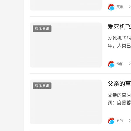
上互动活动
笑翠
杯，倒计时
爱死机飞
娱乐资讯
爱死机飞船
年，人类已
空海盗”四
幻境中经历
幼柏
致，没什么
父亲的草
娱乐资讯
父亲的草原
词：席慕蓉
海角也从不
终于见到这
春竹
佑漂泊的孩