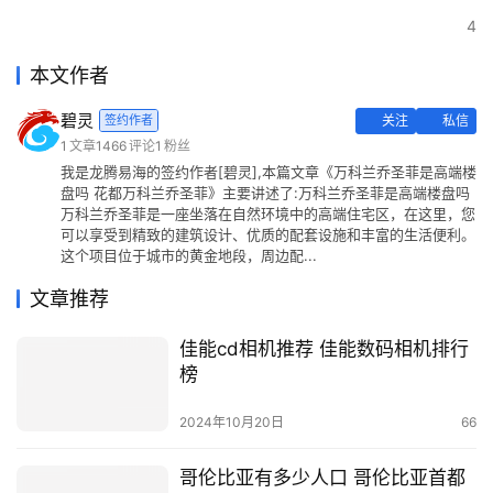
4
本文作者
碧灵
签约作者
关注
私信
1
文章
1466
评论
1
粉丝
我是龙腾易海的签约作者[碧灵],本篇文章《万科兰乔圣菲是高端楼
盘吗 花都万科兰乔圣菲》主要讲述了:万科兰乔圣菲是高端楼盘吗
万科兰乔圣菲是一座坐落在自然环境中的高端住宅区，在这里，您
可以享受到精致的建筑设计、优质的配套设施和丰富的生活便利。
这个项目位于城市的黄金地段，周边配...
文章推荐
佳能cd相机推荐 佳能数码相机排行
榜
2024年10月20日
66
哥伦比亚有多少人口 哥伦比亚首都