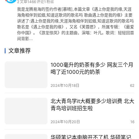
2
文章
1466
评论
1
粉丝
我是龙腾易海的签约作者[慕晴],本篇文章《遇上你是我的缘,天涯
海角相伴到如烟,知道这歌词的歌名吗 歌曲遇上你是我的缘》主要
讲述了:遇上你是我的缘,天涯海角相伴到如烟,知道这歌词的歌名吗
歌名是《遇上你是我的缘》，又名《芙蓉愿》，所属专辑：《最爱
你中国》。《游龙惊凤》的主题曲，演唱：叶凡。歌词：轻轻回首
间背影...
文章推荐
1000毫升的奶茶有多少 网友三个月
喝了近1000元的奶茶
2024年10月18日
62
北大青鸟学it大概要多少培训费 北大
青鸟培训班招生啦
2024年10月20日
16
华硕笔记本电脑开不了机 华硕笔记