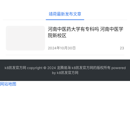
靖荷最新发布文章
河南中医药大学有专科吗 河南中医学
院新校区
2024年10月30日
23
k8凯发官方网 copyright © 2024 龙腾易海 k8凯发官方网的版权所有 powered
by
k8凯发官方网
网站地图