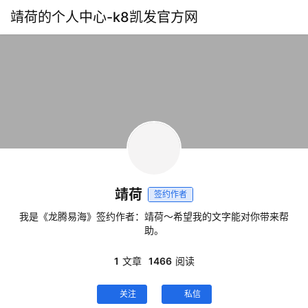
靖荷的个人中心-k8凯发官方网
靖荷
签约作者
我是《龙腾易海》签约作者：靖荷～希望我的文字能对你带来帮
助。
1
文章
1466
阅读
关注
私信