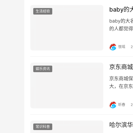
baby的
生活经验
baby的大
的人都觉得
叫baby
名字，才结合
恨瑶
京东商城
娱乐资讯
京东商城保
大，在京东
了，都是正
东开店，然
听春
京东商城里
哈尔滨华
常识科普