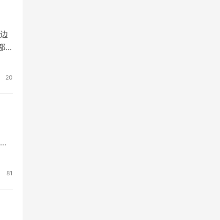
身边
都
她的
20
西
京
在
81