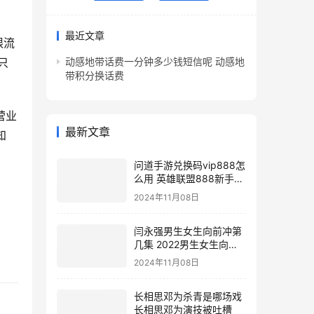
最近文章
只
动感地带话费一分钟多少钱短信呢 动感地
带积分换话费
最新文章
知
问道手游兑换码vip888怎
么用 英雄联盟888新手礼
包
2024年11月08日
闫永强男生女生向前冲第
几集 2022男生女生向前
冲报名通道
2024年11月08日
长相思邓为杀青是哪场戏
长相思邓为演技被吐槽