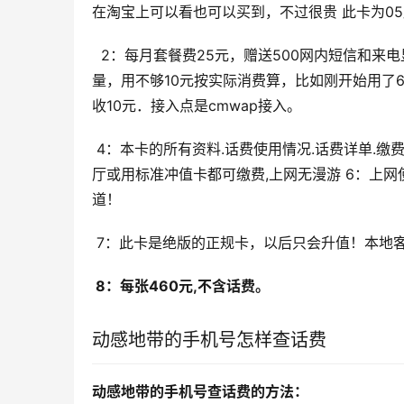
在淘宝上可以看也可以买到，不过很贵 此卡为0
  2：每月套餐费25元，赠送500网内短信和来电显示，上网每个月10元封顶不限流量! 3:上网是10元钱封顶，不限流
量，用不够10元按实际消费算，比如刚开始用了
收10元．接入点是cmwap接入。
 4：本卡的所有资料.话费使用情况.话费详单.缴费记录均可上河南移动官方网站查询. 5：全国可用,在全国移动主营业
厅或用标准冲值卡都可缴费,上网无漫游 6：上
道！
 7：此卡是绝版的正规卡，以后只会升值！本地
 8：每张460元,不含话费。
动感地带的手机号怎样查话费
动感地带的手机号查话费的方法：