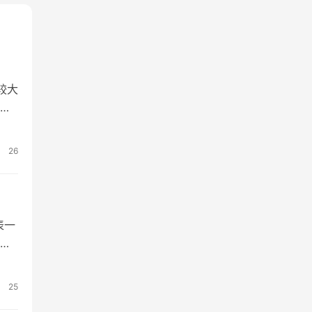
较大
，
分数
26
表一
意
25