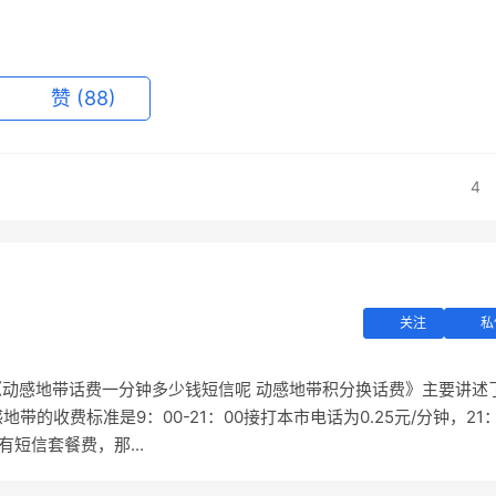
赞
(88)
4
关注
私
《动感地带话费一分钟多少钱短信呢 动感地带积分换话费》主要讲述了
的收费标准是9：00-21：00接打本市电话为0.25元/分钟，21
还有短信套餐费，那...