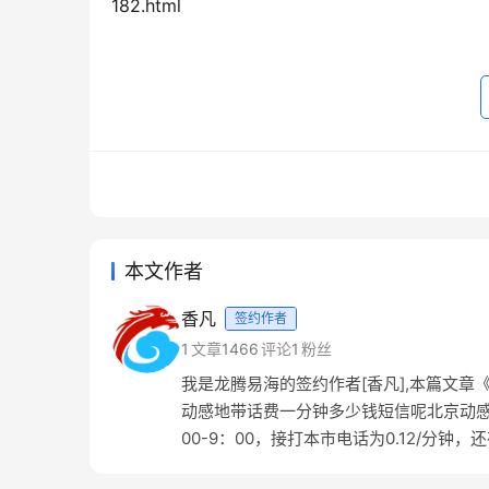
182.html
本文作者
香凡
签约作者
1
文章
1466
评论
1
粉丝
我是龙腾易海的签约作者[香凡],本篇文章
动感地带话费一分钟多少钱短信呢北京动感地带
00-9：00，接打本市电话为0.12/分钟，