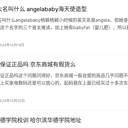
大名叫什么 angelababy海天使造型
名叫什么angelababy杨颖杨颖小时候的英文名是angela，但她
这个名字的三个音太难读，加上她有babyfat（婴儿肥），所以
。到她主持迪士尼节目时，用回angela这个名字，因不想大家混淆
成为angelababy。angela（安吉拉）
2024年10月19日
保证正品吗 京东商城有假货么
证正品吗这个问题问得好，京东商城一般自营的商品几乎问题不
上买家电数码还是可以放心的，起码我在上面已经买过十多次东
品的。出问题的商品主要是第三方卖家，也就是说是别的商家在
后由第三方商家发货，这些商家经常卖假货。举个例子吧：我就
2024年10月20日
的名鞋库买了双耐克
德学院校训 哈尔滨华德学院地址