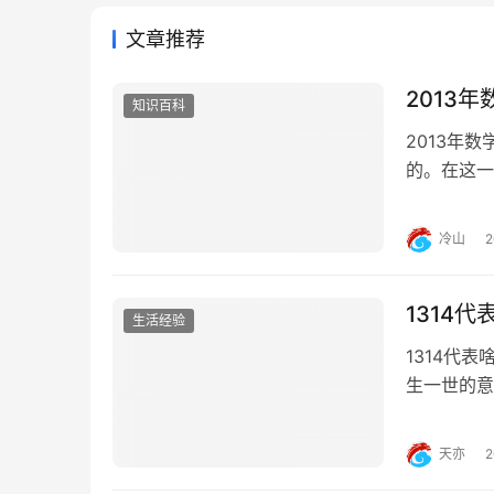
文章推荐
2013
知识百科
2013年
的。在这一
并且它们都
大，考生在
冷山
2010年安
1314
生活经验
1314代表
生一世的意
1314归
义。如52
天亦