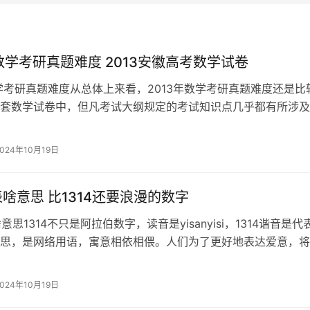
年数学考研真题难度 2013安徽高考数学试卷
数学考研真题难度从总体上来看，2013年数学考研真题难度还是比
套数学试卷中，但凡考试大纲规定的考试知识点几乎都有所涉及
是交错出现在各种题型的试题当中，那些大题的计算量普遍比较
解题的时候需要面临较大的压力。2013安徽高考理科状元各科
2024年10月19日
徽省
代表啥意思 比1314还要浪漫的数字
啥意思1314不只是阿拉伯数字，读音是yisanyisi，1314谐音是代
思，是网络用语，寓意相依相偎。人们为了更好地表达爱意，将
入爱情数字密码当中，1314是其中一个，用数字表达爱意，更加有
0寓意为我爱你，那也有说5201314，意思是我爱你一
2024年10月19日