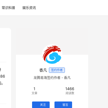
常识科普
娱乐资讯
分
香凡
签约作者
86
龙腾易海签约作者 - 香凡
转人工服务台询问一下，用你手机在北京打10086是免费的，手机里的任何一项收费在移动公司都是可以查询到的。  
1
1466
文章
阅读数
关注
留言