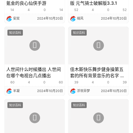
氪金的良心仙侠手游
版 元气骑士破解版3.3.1
14
4
0
14
52
4
0
52
安双
2024年10月20日
绮风
2024年10月20日
知识百科
知识百科
人世间什么时候播出 人世间
佳木斯快乐舞步健身操第五
在哪个电视台几点播出
套的所有背景音乐的名字 佳
木斯快乐舞步教程
60
4
0
60
39
4
0
39
半凝
2024年10月20日
浮世异梦
2024年10月20日
知识百科
知识百科