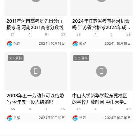
2011年河南高考是先出分再
2024年江苏省考有补录机会
报考吗 河南2011高考分数线
吗 江苏省合格考2024年成
绩查询
21
4
0
21
39
4
0
39
忆莲
2024年10月19日
凝安
2024年10月19日
知识百科
知识百科
2008年五一劳动节可以结婚
中山大学新华学院东莞校区
吗 今年五一没人结婚吗
的学校开放时间 中山大学新
华学院东莞校区
55
4
0
55
45
4
0
45
寻绿
2024年10月19日
谷云
2024年10月19日