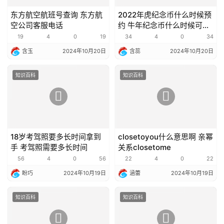
东方航空航班号查询 东方航
2022年虎纪念币什么时候预
空公司客服电话
约 牛年纪念币什么时候可以
预约
19
4
0
19
34
4
0
34
含玉
2024年10月20日
含蕊
2024年10月20日
知识百科
知识百科
18岁考驾照要多长时间拿到
closetoyou什么意思啊 亲幂
手 考驾照需要多长时间
关系closetome
56
4
0
56
22
4
0
22
盼巧
2024年10月19日
涵蕾
2024年10月19日
知识百科
知识百科