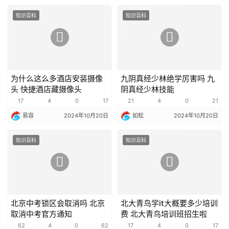
知识百科
知识百科
为什么这么多酒店安装摄像
九阴真经少林绝学厉害吗 九
头 快捷酒店藏摄像头
阴真经少林技能
17
4
0
17
21
4
0
21
易容
2024年10月20日
如松
2024年10月20日
知识百科
知识百科
北京中考锁区会取消吗 北京
北大青鸟学it大概要多少培训
取消中考官方通知
费 北大青鸟培训班招生啦
62
4
0
62
17
4
0
17