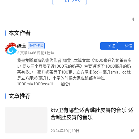
4
本文作者
绿萱
签约作者
关注
私信
3
文章
1466
评论
1
粉丝
我是龙腾易海的签约作者[绿萱],本篇文章《1000毫升的奶茶有多
少 网友三个月喝了近1000元的奶茶》主要讲述了:1000毫升的奶
茶有多少一毫升奶茶等于100克，立方厘米(cc)=毫升(ml)，cc就
是立方厘米(毫升)，小学的时候大家应该都有学过，
1000ml=1000cc=1l 加仑(...
文章推荐
ktv里有哪些适合跳肚皮舞的音乐 适
合跳肚皮舞的音乐
2024年10月19日
16