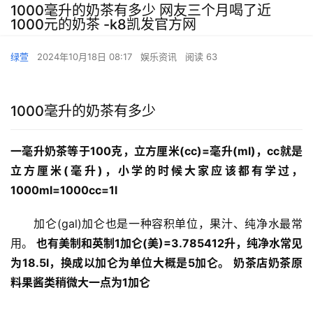
1000毫升的奶茶有多少 网友三个月喝了近
1000元的奶茶 -k8凯发官方网
绿萱
2024年10月18日 08:17
娱乐资讯
阅读 63
1000毫升的奶茶有多少
一毫升奶茶等于100克，立方厘米(cc)=毫升(ml)，cc就是
立方厘米(毫升)，小学的时候大家应该都有学过，
1000ml=1000cc=1l
　　加仑(gal)加仑也是一种容积单位，果汁、纯净水最常
用。 
也有美制和英制1加仑(美)=3.785412升，纯净水常见
为18.5l，换成以加仑为单位大概是5加仑。
奶茶店奶茶原
料果酱类稍微大一点为1加仑