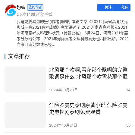
盼蝶
签约作者
关注
私信
2
文章
1466
评论
1
粉丝
我是龙腾易海的签约作者[盼蝶],本篇文章《2021河南省高考状元
郸城一高2021高考成绩》主要讲述了:2021河南省高考状元2021
年河南高考文科理科状元（最新公布） 6月24日，河南2021年高
考分数线公布，2021年河南高考文理科最高分也相继出炉。2021
高考河南分数线已经...
文章推荐
北风那个吹啊,雪花那个飘啊的完整
歌词是什么 北风那个吹雪花那个飘
2024年10月20日
14
危险罗曼史泰剧原著小说 危险罗曼
史电视剧泰剧免费观看
2024年10月21日
56